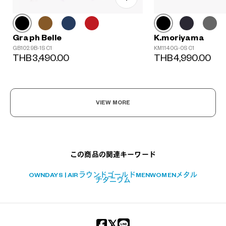
Graph Belle
K.moriyama
GB1029B-1S C1
KM1140G-0S C1
THB3,490.00
THB4,990.00
?
+¥0
VIEW MORE
この商品の関連キーワード
OWNDAYS | AIR
ラウンド
ゴールド
MEN
WOMEN
メタル
チタニウム