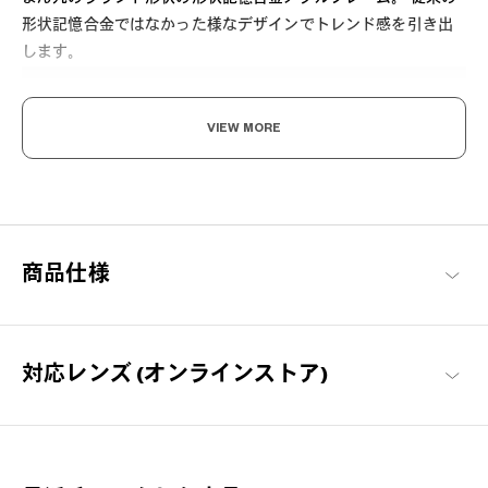
形状記憶合金ではなかった様なデザインでトレンド感を引き出
します。
VIEW MORE
すっと軽く、ずっとしなやか。
商品仕様
まるで空気のようなかけ心地を実現するため、超軽量で耐久性に
優れた素材を使用。ズレにくく快適なフィット感で長時間の使用
でも疲れを感じさせない、ストレスフリーを追求したフレームで
す。
対応レンズ (オンラインストア)
OWNDAYS | AIR