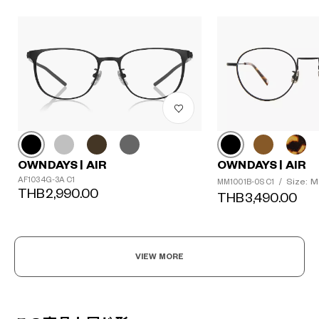
OWNDAYS | AIR
OWNDAYS | AIR
AF1034G-3A C1
Size: M
MM1001B-0S C1
/
THB2,990.00
THB3,490.00
VIEW MORE