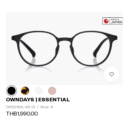
OWNDAYS | ESSENTIAL
OR2083L-4S C1
/
Size: S
THB1,990.00