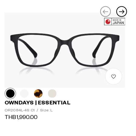
OWNDAYS | ESSENTIAL
OR2084L-4S C1
/
Size: L
THB1,990.00