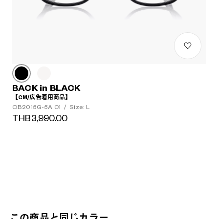
BACK in BLACK
【CM/広告着用商品】
OB2015G-5A C1
/
Size: L
THB3,990.00
この商品と同じカラー