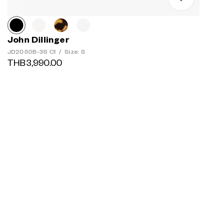
John Dillinger
JD2050B-3S C1
/
Size: S
THB3,990.00