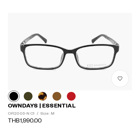
OWNDAYS | ESSENTIAL
OR2005-N C1
/
Size: M
THB1,990.00