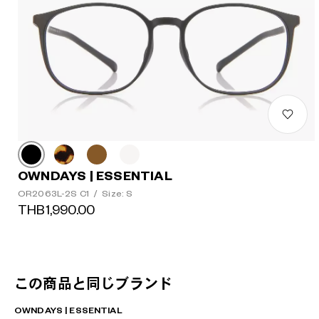
OWNDAYS | ESSENTIAL
OR2063L-2S C1
/
Size: S
THB1,990.00
この商品と同じブランド
OWNDAYS | ESSENTIAL