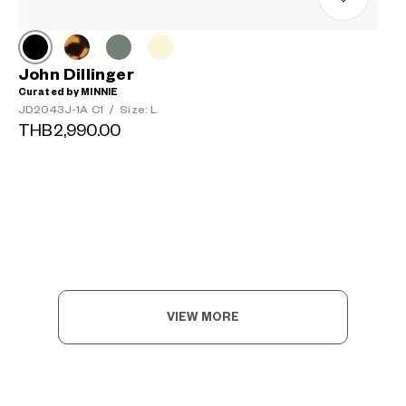
John Dillinger
Curated by MINNIE
JD2043J-1A C1
/
Size: L
THB2,990.00
VIEW MORE