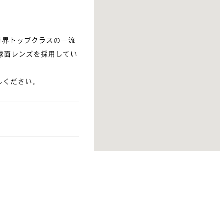
て世界トップクラスの一流
球面レンズを採用してい
越しください。
an, Bangkok 10330
 Wan, Pathum Wan