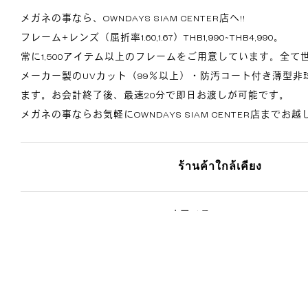
メガネの事なら、OWNDAYS SIAM CENTER店へ!!
フレーム+レンズ（屈折率1.60,1.67）THB1,990~THB4,990。
常に1,500アイテム以上のフレームをご用意しています。全
メーカー製のUVカット（99％以上）・防汚コート付き薄型非
ます。お会計終了後、最速20分で即日お渡しが可能です。
メガネの事ならお気軽にOWNDAYS SIAM CENTER店までお
ร้านค้าใกล้เคียง
OWNDAYS OWNDAYS Thailand オフィス
989 Siam Piwat Tower, 19th Floor, Unit B1, Rama 1 Road, Pathumwan, Pathumw
OWNDAYS CentralWorld店
4,4/1-4/2,4/4 CentralWorld Room A206, 2nd Floor,Ratchadamri Road, Pathum
District, Bangkok 10330