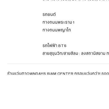
รถยนต์
ทางถนนพระราม 1
ทางถนนพญาไท
รถไฟฟ้า BTS
สายสุขุมวิท/สายสีลม : ลงสถานีสยาม 
ร้านแว่นตาOWNDAYS SIAM CENTER กรอบแว่นกว่า1,500แ
ลิตเลนส์ชั้นนำของประเทศญี่ปุ่น มีคุณสมบัติป้องกันรังสียูว
ป้องกันฝุ่นและยังเป็นเลนส์โค้งแบนที่มีค่าดัชนีหักเหแสงสูง
Lenses)ตั้งแต่1.60ขึ้นไป