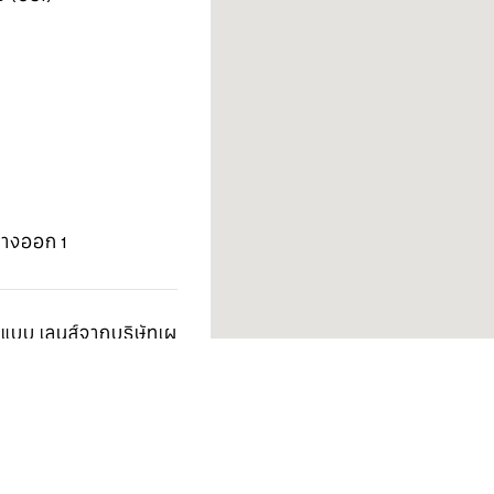
ทางออก 1
บบ เลนส์จากบริษัทเผ
ีได้ว่า99% เคลือบผิว
(High Index Aspheric