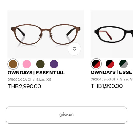
OWNDAYS | ESSE
OWNDAYS | ESSENTIAL
Size: S
Size: XS
OR2043S-8S C1
/
OR1052X-2A C1
/
THB1,990.00
THB2,990.00
ดูทั้งหมด