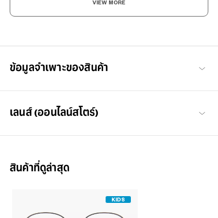
VIEW MORE
Levelling Up To The Adults, In Style And Durability
กรอบแว่นเพื่อเด็กรุ่นใหม่ที่หลงใหลในแฟชั่น ด้วยดีไซน์ที่ทันสมัย
"แว่นตาแฟชั่นไม่ได้มีไว้สำหรับผู้ใหญ่เท่านั้น!" ตอบโจทย์ด้านฟังก์ชัน
ข้อมูลจำเพาะของสินค้า
การใช้งานที่สวมใส่สบาย เหมาะกับการทำกิจกรรมต่างๆในแต่ละวัน
สินค้าทั้งหมด Junni
เลนส์ (ออนไลน์สโตร์)
สินค้าที่ดูล่าสุด
KIDS