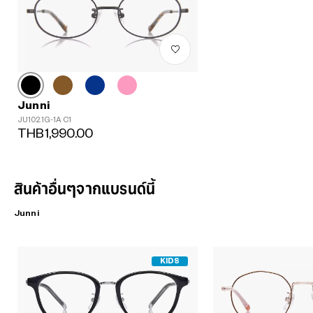
Junni
JU1021G-1A C1
THB1,990.00
สินค้าอื่นๆจากแบรนด์นี้
Junni
KIDS