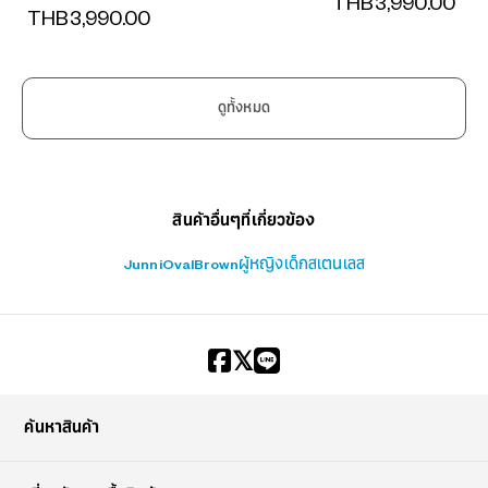
THB3,990.00
THB3,990.00
?
ดูทั้งหมด
+¥0
สินค้าอื่นๆที่เกี่ยวข้อง
Junni
Oval
Brown
ผู้หญิง
เด็ก
สเตนเลส
ค้นหาสินค้า