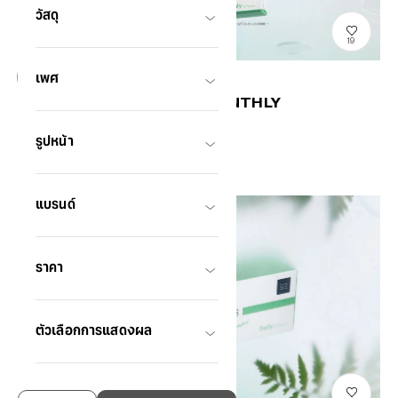
วัสดุ
19
เพศ
OWNDAYS CLEAR VISION MONTHLY
TH ODCV Comfort Mthly
THB590.00
รูปหน้า
แบรนด์
ราคา
ตัวเลือกการแสดงผล