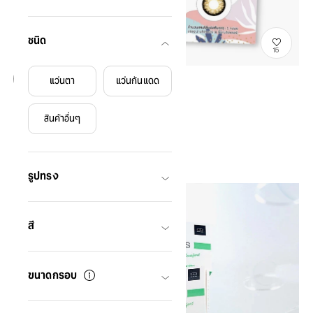
ชนิด
15
แว่นตา
แว่นกันแดด
สินค้าหมด
OWNDAYS PETAL MONTHLY
สินค้าอื่นๆ
TH Col Mthly Petal
THB360.00
รูปทรง
สี
ขนาดกรอบ