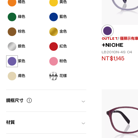
橘色
黃色
綠色
藍色
棕色
金色
OUTLET
僅顯示有
+NICHE
銀色
紅色
LB2010N-4S
C4
NT$1,145
紫色
粉色
膚色
花樣
鏡框尺寸
材質