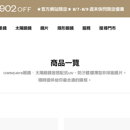
902
OFF
★官方網站限定★ 8/7~8/9 週末快閃限定優惠
眼鏡
太陽眼鏡
鏡片
隱形眼鏡
服務
搜尋門市
商品一覽
OWNDAYS眼鏡・太陽眼鏡皆搭配抗UV、防汙鍍膜薄型非球面鏡片。
隨時提供給你最合適的鏡框。