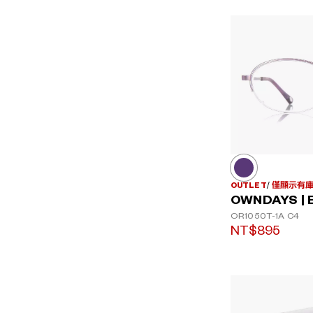
OUTLET
僅顯示有
OWNDAYS | 
OR1050T-1A
C4
NT$895