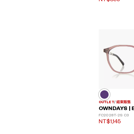
OUTLET
結束販售
OWNDAYS | 
FC2028T-2S
C3
NT$1,145