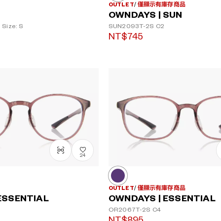
OUTLET
僅顯示有庫存商品
OWNDAYS | SUN
Size: S
SUN2093T-2S
C2
NT$745
24
OUTLET
僅顯示有庫存商品
ESSENTIAL
OWNDAYS | ESSENTIAL
OR2067T-2S
C4
NT$895