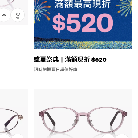
10
盛夏祭典｜滿額現折 $520
限時把握夏日超值好康