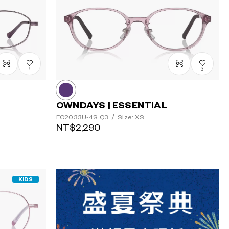
最高價格
7
3
OWNDAYS | ESSENTIAL
FC2033U-4S
Ç3
/
Size: XS
NT$2,290
KIDS