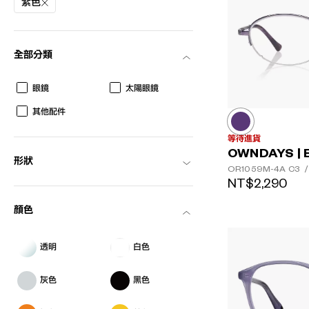
紫色
全部分類
眼鏡
太陽眼鏡
其他配件
等待進貨
AR
3D
OWNDAYS | 
形狀
OR1059M-4A
C3
/
NT$2,290
顏色
透明
白色
灰色
黑色