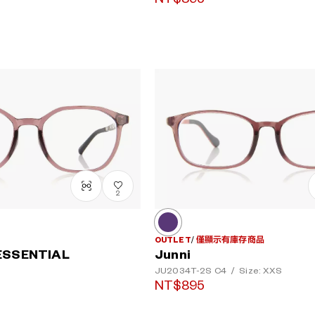
2
OUTLET
僅顯示有庫存商品
ESSENTIAL
Junni
JU2034T-2S
C4
/
Size: XXS
NT$895