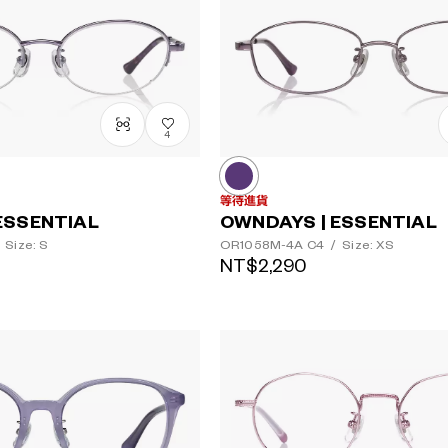
4
等待進貨
ESSENTIAL
OWNDAYS | ESSENTIAL
Size: S
OR1058M-4A
C4
/
Size: XS
NT$2,290