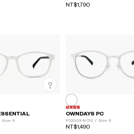
NT$1,790
9
結束販售
ESSENTIAL
OWNDAYS PC
/
Size: S
PC2003-N
C12
/
Size: S
NT$1,490