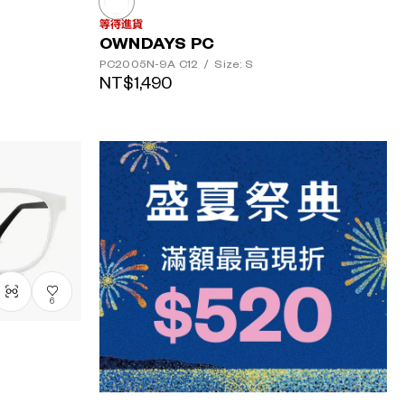
等待進貨
OWNDAYS PC
PC2005N-9A
C12
/
Size: S
NT$1,490
6