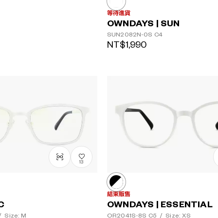
等待進貨
OWNDAYS | SUN
SUN2082N-0S
C4
NT$1,990
13
結束販售
C
OWNDAYS | ESSENTIAL
/
Size: M
OR2041S-8S
C5
/
Size: XS