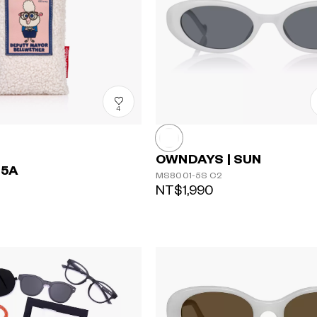
4
OWNDAYS | SUN
-5A
MS8001-5S
C2
NT$1,990