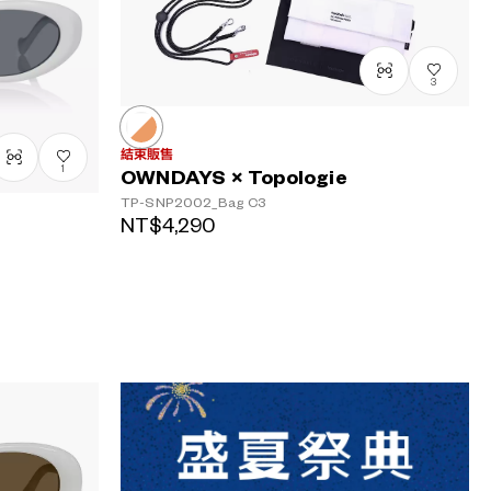
3
結束販售
1
OWNDAYS × Topologie
TP-SNP2002_Bag
C3
NT$4,290