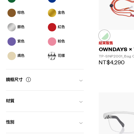
棕色
金色
銀色
紅色
紫色
粉色
結束販售
OWNDAYS × 
膚色
花樣
TP-SNP2001_Bag
NT$4,290
鏡框尺寸
材質
性別