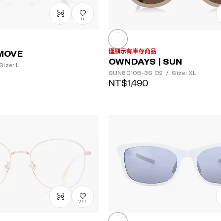
5
僅顯示有庫存商品
MOVE
OWNDAYS | SUN
Size: L
SUN8010B-3S
C2
/
Size: XL
NT$1,490
277