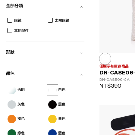
全部分類
眼鏡
太陽眼鏡
AR
3D
其他配件
形狀
僅顯示有庫存商品
DN-CASE06
顏色
DN-CASE06-5A
NT$390
透明
白色
灰色
黑色
橘色
黃色
綠色
藍色