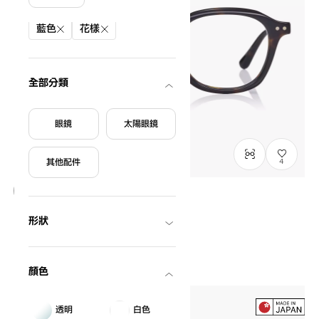
篩選條件
藍色
花樣
全部分類
眼鏡
太陽眼鏡
其他配件
4
Graph Belle
形狀
GB2047M-6S
C2
/
Size: M
NT$3,790
顏色
透明
白色