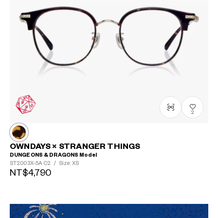
2
OWNDAYS × STRANGER THINGS
DUNGEONS & DRAGONS Model
ST2003X-5A
C2
/
Size: XS
NT$4,790
?