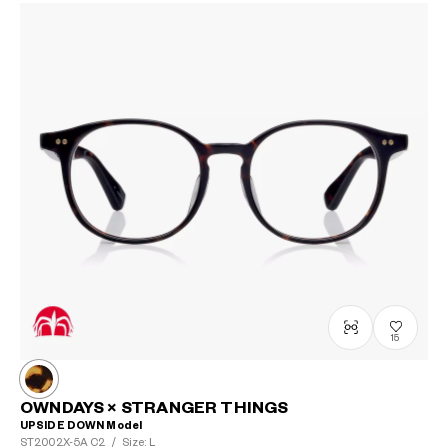
15
OWNDAYS × STRANGER THINGS
UPSIDE DOWN Model
ST2002X-5A
C2
/
Size: L