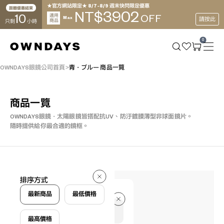
★官方網站限定★ 8/7~8/9 週末快閃限定優惠
距離優惠結束
3902
NT$
10
適用
OFF
Max
請按此
商品
只剩
小時
0
OWNDAYS眼鏡公司首頁
青・ブルー 商品一覽
商品一覽
OWNDAYS眼鏡・太陽眼鏡皆搭配抗UV、防汙鍍膜薄型非球面鏡片。
隨時提供給你最合適的鏡框。
434 件
排序方式
434 件
最新商品
最低價格
最高價格