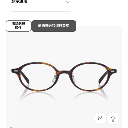
顯示選項
NC3037G-5A
C2
/
Size: L
NT$3,790
清除選擇
依選擇分類進行查詢
條件
5