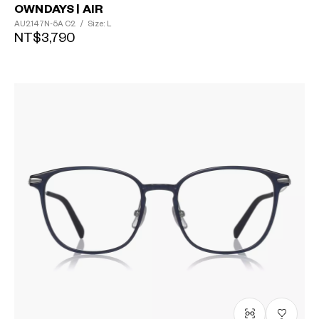
OWNDAYS | AIR
AU2147N-5A
C2
/
Size: L
NT$3,790