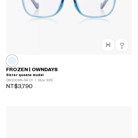
4
FROZEN | OWNDAYS
Sister queens model
DN2008N-5A
C1
/
Size: XXS
NT$3,790