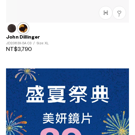
7
John Dillinger
JD2063X-5A
C3
/
Size: XL
NT$3,790