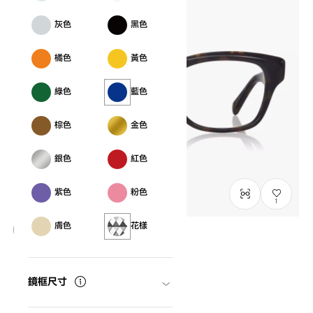
灰色
黑色
橘色
黃色
綠色
藍色
棕色
金色
銀色
紅色
紫色
粉色
1
膚色
花樣
千一作
SENICHI41
C2
/
Size: XL
NT$6,790
鏡框尺寸