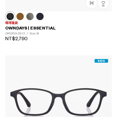
30
等待進貨
OWNDAYS | ESSENTIAL
OR1061X-5S
C1
/
Size: M
NT$2,790
KIDS