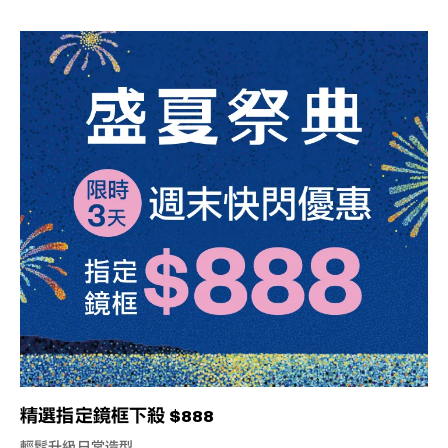
精選指定鏡框下殺 $888