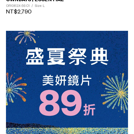
OR1062X-5S
C1
/
Size: L
NT$2,790