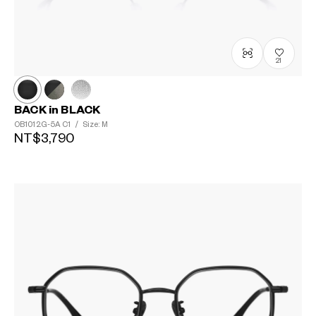
21
BACK in BLACK
OB1012G-5A
C1
/
Size: M
NT$3,790