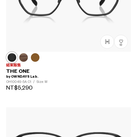
18
結束販售
THE ONE
by OWNDAYS Lab.
OH1004S-5A
C1
/
Size: M
NT$5,290