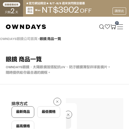
★官方網站限定★ 8/7~8/9 週末快閃限定優惠
距離優惠結束
3902
NT$
2
適用
OFF
Max
請按此
商品
只剩
天
0
OWNDAYS眼鏡公司首頁
眼鏡 商品一覽
眼鏡 商品一覽
OWNDAYS眼鏡・太陽眼鏡皆搭配抗UV、防汙鍍膜薄型非球面鏡片。
隨時提供給你最合適的鏡框。
173 件
排序方式
173 件
最新商品
最低價格
最高價格