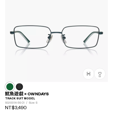
13
魷魚遊戲 × OWNDAYS
TRACK SUIT MODEL
SG1001X-5S
C1
/
Size: S
NT$3,490