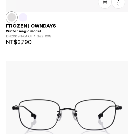
2
FROZEN | OWNDAYS
Winter magic model
DN2009N-5A
C1
/
Size: XXS
NT$3,790