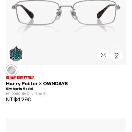
12
僅顯示有庫存商品
Harry Potter × OWNDAYS
Slytherin Model
HP1005G-5A
C1
/
Size: S
NT$4,290