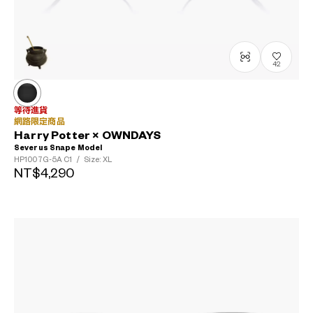
42
等待進貨
網路限定商品
Harry Potter × OWNDAYS
Severus Snape Model
HP1007G-5A
C1
/
Size: XL
NT$4,290