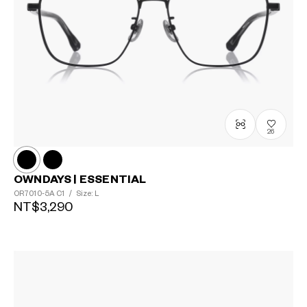
26
OWNDAYS | ESSENTIAL
OR7010-5A
C1
/
Size: L
NT$3,290