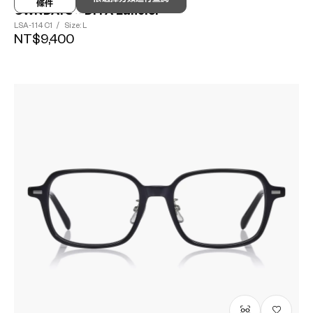
條件
OWNDAYS × DITA Lancier
LSA-114
C1
/
Size: L
NT$9,400