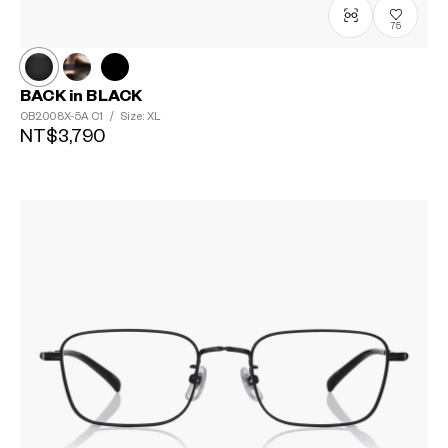
75
BACK in BLACK
OB2008X-5A
C1
/
Size: XL
NT$3,790