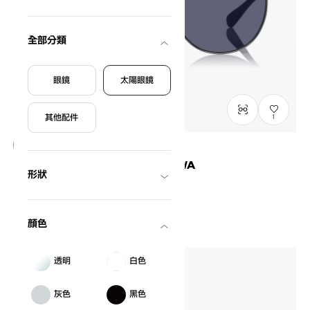
全部分類
眼鏡
太陽眼鏡
其他配件
1
OWNDAYS × MAKIKO TAKIZAWA
形狀
Elegant Model
MT1001Q-6S
C2
/
Size: L
NT$3,790
顏色
透明
白色
灰色
黑色