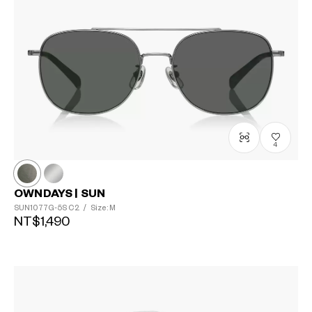
4
OWNDAYS | SUN
SUN1077G-5S
C2
/
Size: M
NT$1,490