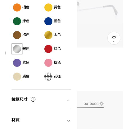
橘色
黃色
綠色
藍色
棕色
金色
7
銀色
紅色
OWNDAYS | SUN
紫色
粉色
SNP1026Le-X
C2
/
Size: L
NT$500
膚色
花樣
鏡框尺寸
材質