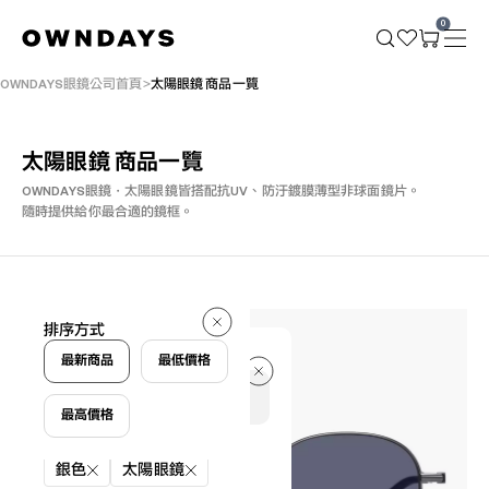
0
OWNDAYS眼鏡公司首頁
太陽眼鏡 商品一覽
太陽眼鏡 商品一覽
OWNDAYS眼鏡・太陽眼鏡皆搭配抗UV、防汙鍍膜薄型非球面鏡片。
隨時提供給你最合適的鏡框。
32 件
排序方式
32 件
最新商品
最低價格
最高價格
篩選條件
銀色
太陽眼鏡