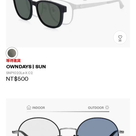
36
等待進貨
OWNDAYS | SUN
SNP1020Le-X
C2
NT$500