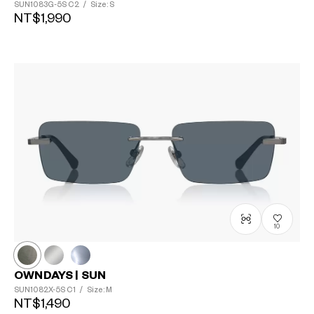
SUN1083G-5S
C2
/
Size: S
NT$1,990
10
OWNDAYS | SUN
SUN1082X-5S
C1
/
Size: M
NT$1,490