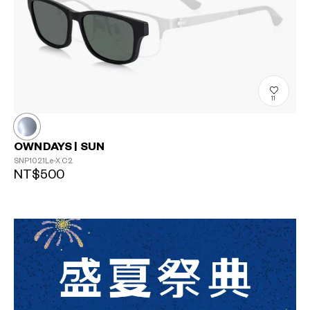
11
OWNDAYS | SUN
SNP1021Le-X
C2
NT$500
?
+¥0