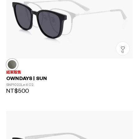
12
結束販售
OWNDAYS | SUN
SNP1022Le-X
C2
NT$500