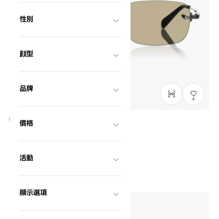
性別
顔型
品牌
4
價格
僅顯示有庫存商品
BACK in BLACK
OB1009G-5A
C3
/
Size: L
活動
NT$2,790
顯示選項