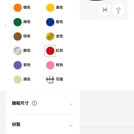
橘色
黃色
4
綠色
藍色
僅顯示有庫存商品
棕色
金色
OWNDAYS | SUN
SUN2073B-9A
C3
/
Size: XL
NT$1,490
銀色
紅色
紫色
粉色
膚色
花樣
搜尋商品
鏡框尺寸
關於購買
材質