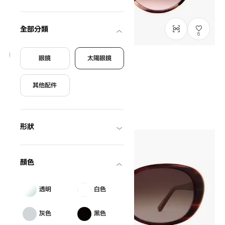
全部分類
5
眼鏡
太陽眼鏡
等待進貨
OWNDAYS | SUN
其他配件
SUN2086B-0S
C4
/
Size: L
NT$1,990
形狀
顏色
透明
白色
灰色
黑色