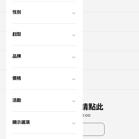
搜尋門市
性別
關於OWNDAYS
顔型
支援服務
品牌
初次使用者
價格
註冊為新會員
?
+¥0
活動
聯絡線上客服請點此
服務時間 11:00 - 21:00
顯示選項
常見問題