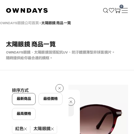
0
OWNDAYS眼鏡公司首頁
太陽眼鏡 商品一覽
太陽眼鏡 商品一覽
OWNDAYS眼鏡・太陽眼鏡皆搭配抗UV、防汙鍍膜薄型非球面鏡片。
隨時提供給你最合適的鏡框。
2 件
排序方式
2 件
最新商品
最低價格
最高價格
篩選條件
紅色
太陽眼鏡