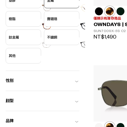
塑膠
金屬
僅顯示有庫存商品
樹脂
賽璐珞
OWNDAYS | 
SUN7009X-5S
C2
NT$1,490
鈦金屬
不鏽鋼
其他
性別
顔型
品牌