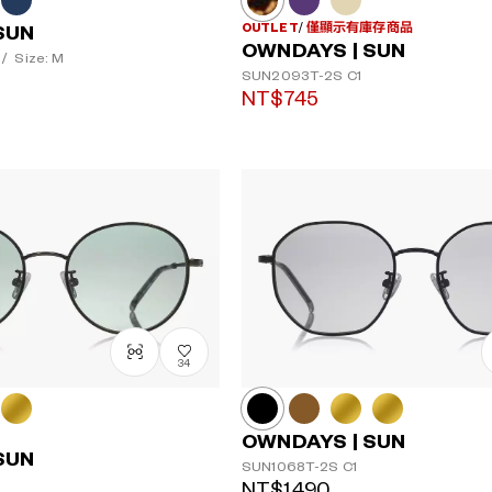
OUTLET
僅顯示有庫存商品
SUN
OWNDAYS | SUN
/
Size: M
SUN2093T-2S
C1
NT$745
34
OWNDAYS | SUN
SUN
SUN1068T-2S
C1
NT$1,490