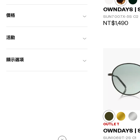
OWNDAYS | 
價格
SUN7007X-5S
C2
NT$1,490
活動
顯示選項
OUTLET
OWNDAYS | 
SUN1069T-2S
C1