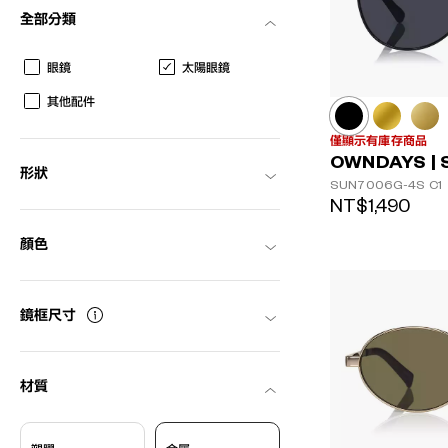
全部分類
AR
3D
眼鏡
太陽眼鏡
其他配件
僅顯示有庫存商品
OWNDAYS | 
形狀
SUN7006G-4S
C1
NT$1,490
顏色
鏡框尺寸
材質