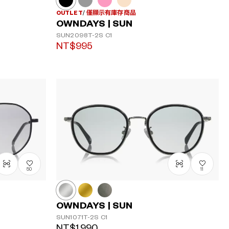
OUTLET
僅顯示有庫存商品
OWNDAYS | SUN
SUN2098T-2S
C1
NT$995
50
11
OWNDAYS | SUN
SUN1071T-2S
C1
NT$1,990