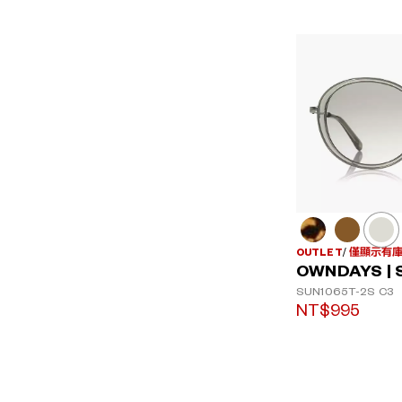
OUTLET
僅顯示有
OWNDAYS | 
SUN1065T-2S
C3
NT$995