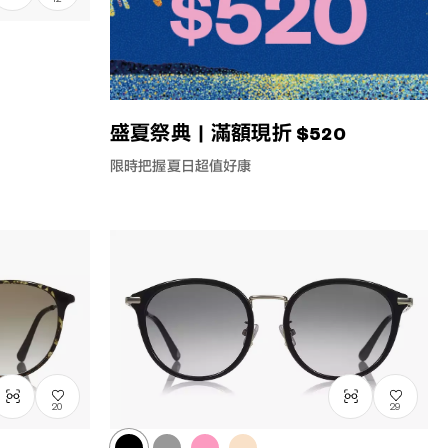
盛夏祭典｜滿額現折 $520
限時把握夏日超值好康
20
29