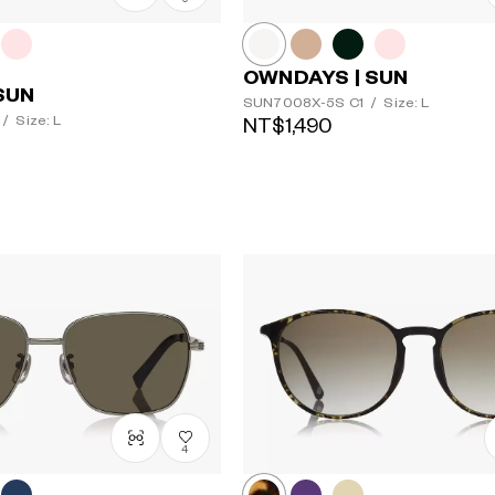
OWNDAYS | SUN
SUN
SUN7008X-5S
C1
/
Size: L
/
Size: L
NT$1,490
鏡片顏色
4