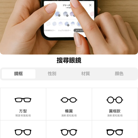
搜尋眼鏡
鏡框
性別
材質
顏色
方型
橢圓
圓框款
簡潔俐落風格
清新柔和風格
清新柔和風格