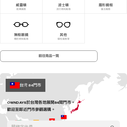
威靈頓
波士頓
眉形鏡框
經典風格
流行時尚風格
復古風格
無框眼鏡
其他
簡約明快風格
個性風格等
前往商品一覽
限量特價。數量有限的超值眼鏡
與太陽眼鏡
在網路商店購買眼鏡也享有與門
市相同的安心保證。
前往OUTLET商品一覧
預約視力檢查配鏡，線上預約當
日也OK！
了解更多
台湾
84門市
門市查詢
選擇鄰近門市預約
OWNDAYS於台灣各地展開84間門市。
歡迎至鄰近門市參觀選購。