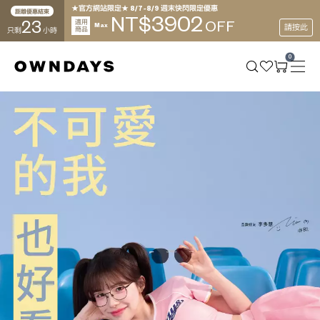
★官方網站限定★ 8/7~8/9 週末快閃限定優惠
距離優惠結束
3902
NT$
23
適用
OFF
Max
請按此
商品
只剩
小時
0
OWNDAYS
在
,
薄型非球面鏡片也
無需追加費用