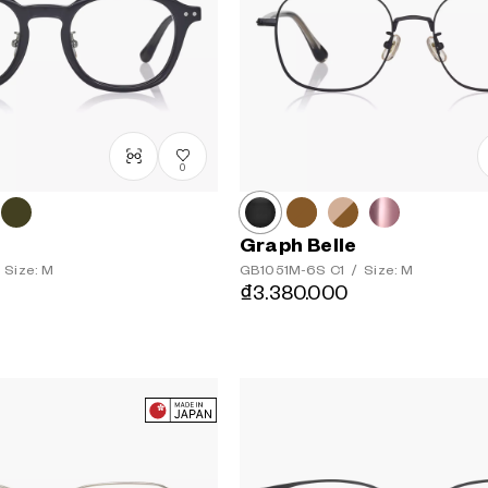
0
Graph Belle
Size: M
GB1051M-6S
C1
/
Size: M
₫3.380.000