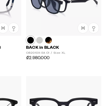
0
0
S
BACK in BLACK
OB2010X-5A
C1
/
Size: XL
₫2.980.000