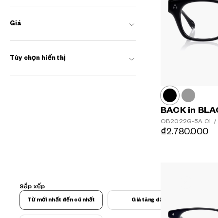
Giá
Tùy chọn hiển thị
BACK in BL
OB2022G-5A
C1
/
₫2.780.000
Sắp xếp
Từ mới nhất đến cũ nhất
Giá tăng dần