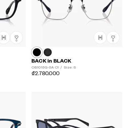
0
0
BACK in BLACK
OB1015G-5A
C1
/
Size: S
₫2.780.000