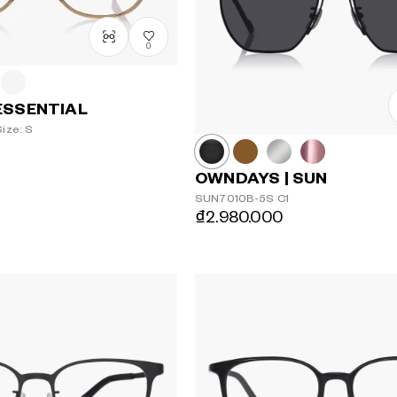
0
ESSENTIAL
ize: S
OWNDAYS | SUN
SUN7010B-5S
C1
₫2.980.000