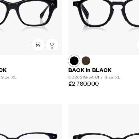
0
ACK
BACK in BLACK
Size: XL
OB2021G-5A
C1
/
Size: XL
₫2.780.000