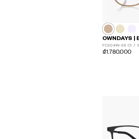
OWNDAYS | 
FC2041N-5S
C1
/
S
₫1.780.000