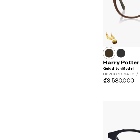
Harry Potte
Quidditch Model
HP2007B-5A
C1
/
₫3.580.000