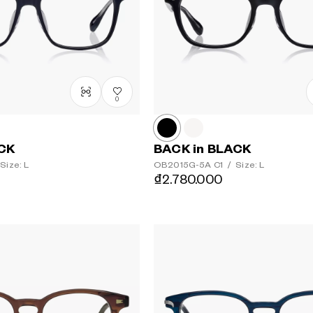
0
ACK
BACK in BLACK
Size: L
OB2015G-5A
C1
/
Size: L
₫2.780.000