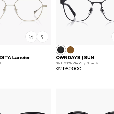
0
DITA Lancier
OWNDAYS | SUN
 L
SNP1027N-5A
C1
/
Size: M
₫2.980.000