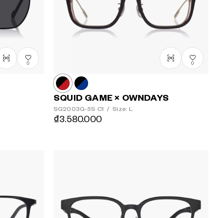
0
0
SQUID GAME × OWNDAYS
SG2003G-5S
C1
/
Size: L
₫3.580.000