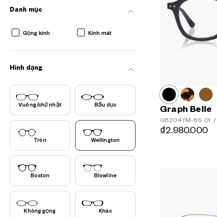
Danh mục
Gọng kính
Kính mát
Hình dạng
Vuông/chữ nhật
Bầu dục
Graph Belle
GB2047M-6S
C1
/
₫2.980.000
Tròn
Wellington
AR
3D
Boston
Blowline
Không gọng
Khác