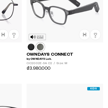
dần
Giá giảm
dần
0
0
OWNDAYS CONNECT
by OWNDAYS Lab.
OC2002E-5A
C2
/
Size: M
₫3.980.000
KIDS