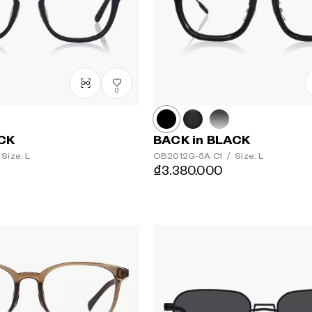
0
ACK
BACK in BLACK
Size: L
OB2012G-5A
C1
/
Size: L
₫3.380.000