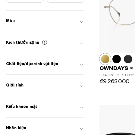
Màu
Kích thước gọng
Chất liệu/đặc tính vật liệu
OWNDAYS × 
LSA-123
C1
/
Size:
₫9.263.000
Giới tính
Kiểu khuôn mặt
Nhãn hiệu