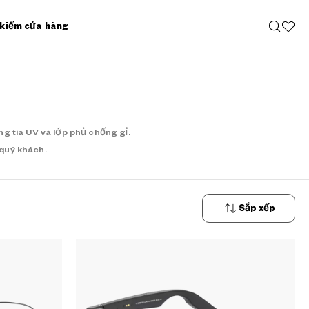
 kiếm cửa hàng
g tia UV và lớp phủ chống gỉ.
 quý khách.
Sắp xếp
Từ mới
nhất đến
cũ nhất
Giá tăng