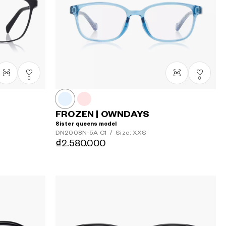
0
0
FROZEN | OWNDAYS
Sister queens model
DN2008N-5A
C1
/
Size: XXS
₫2.580.000