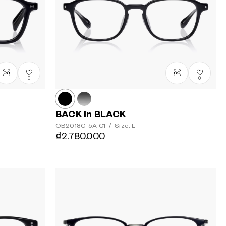
0
0
BACK in BLACK
OB2018G-5A
C1
/
Size: L
₫2.780.000