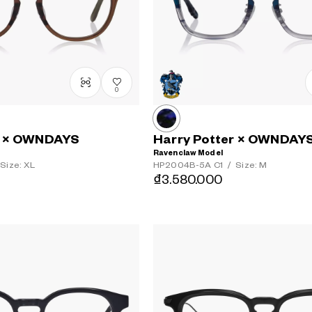
0
r × OWNDAYS
Harry Potter × OWNDAY
Ravenclaw Model
Size: XL
HP2004B-5A
C1
/
Size: M
₫3.580.000