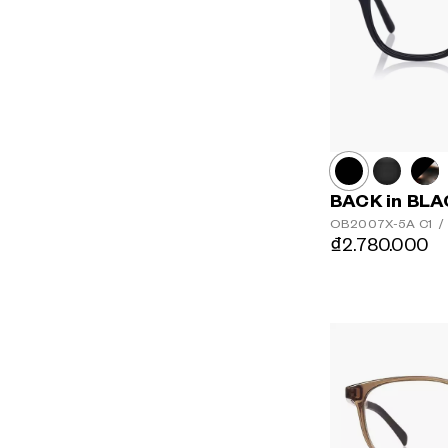
BACK in BL
OB2007X-5A
C1
/
₫2.780.000