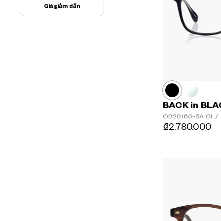
Giá giảm dần
BACK in BL
OB2016G-5A
C1
/
₫2.780.000