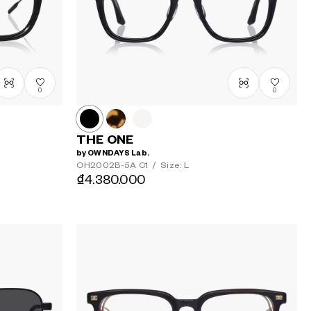
0
0
THE ONE
by OWNDAYS Lab.
OH2002B-5A
C1
/
Size: L
₫4.380.000