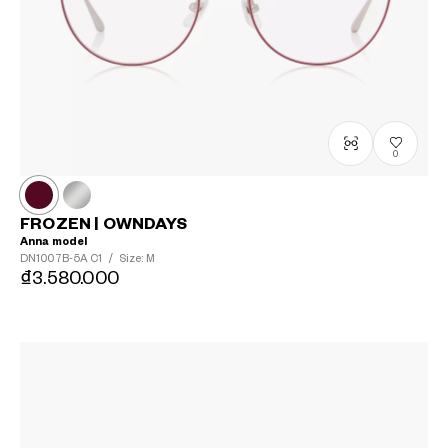
0
FROZEN | OWNDAYS
Anna model
DN1007B-5A
C1
/
Size: M
₫3.580.000