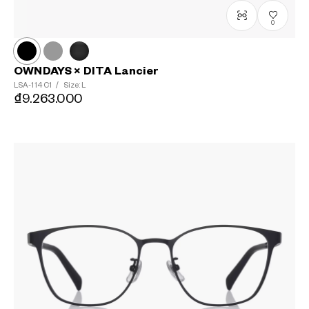
0
OWNDAYS × DITA Lancier
LSA-114
C1
/
Size: L
₫9.263.000