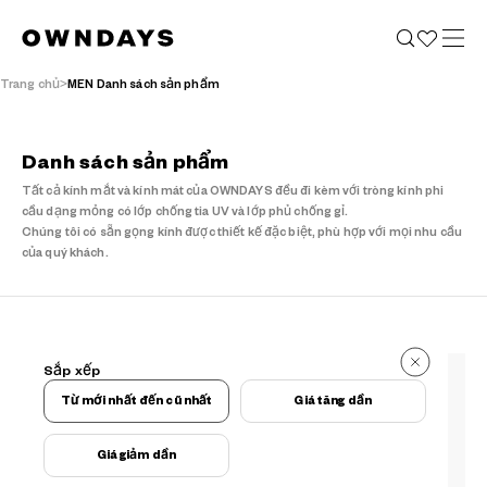
Trang chủ
MEN Danh sách sản phẩm
Danh sách sản phẩm
Tất cả kính mắt và kính mát của OWNDAYS đều đi kèm với tròng kính phi
cầu dạng mỏng có lớp chống tia UV và lớp phủ chống gỉ.
Chúng tôi có sẵn gọng kính được thiết kế đặc biệt, phù hợp với mọi nhu cầu
của quý khách.
870 kết quả
Sắp xếp
870 kết quả
Từ mới nhất đến cũ nhất
Giá tăng dần
Giá giảm dần
Điều kiện lọc