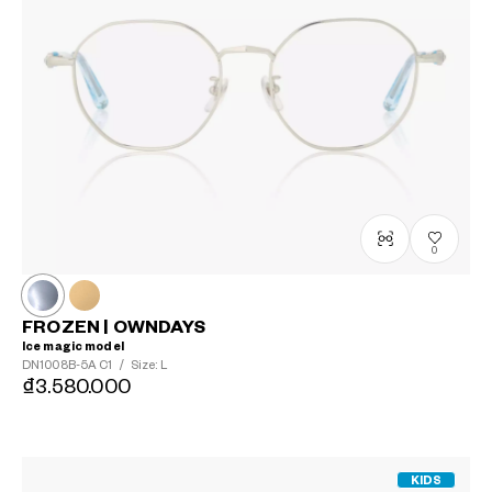
0
FROZEN | OWNDAYS
Ice magic model
DN1008B-5A
C1
/
Size: L
₫3.580.000
KIDS