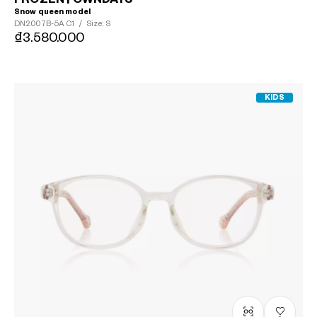
Snow queen model
DN2007B-5A
C1
/
Size: S
₫3.580.000
KIDS