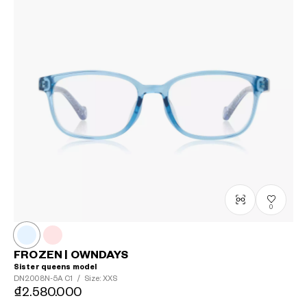
0
FROZEN | OWNDAYS
Sister queens model
DN2008N-5A
C1
/
Size: XXS
₫2.580.000