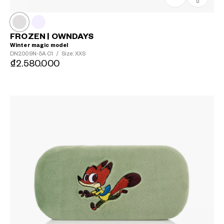
0
FROZEN | OWNDAYS
Winter magic model
DN2009N-5A
C1
/
Size: XXS
₫2.580.000