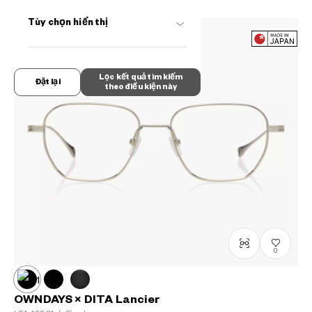
Tùy chọn hiển thị
Lọc kết quả tìm kiếm
Đặt lại
theo điều kiện này
0
OWNDAYS × DITA Lancier