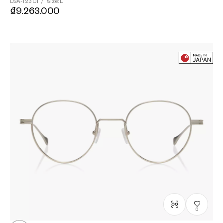
LSA-123
C1
/
Size: L
₫9.263.000
0