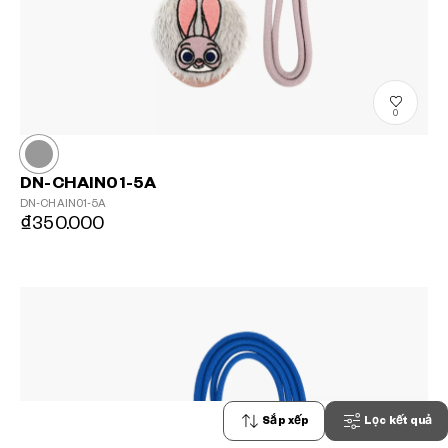
0
DN-CHAIN01-5A
DN-CHAIN01-5A
₫350.000
Sắp xếp
Lọc kết quả