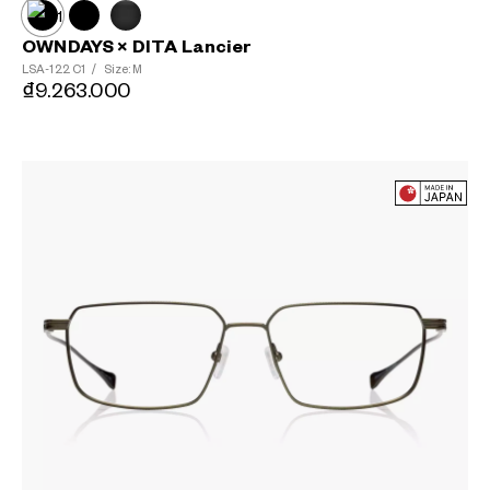
OWNDAYS × DITA Lancier
LSA-122
C1
/
Size: M
₫9.263.000