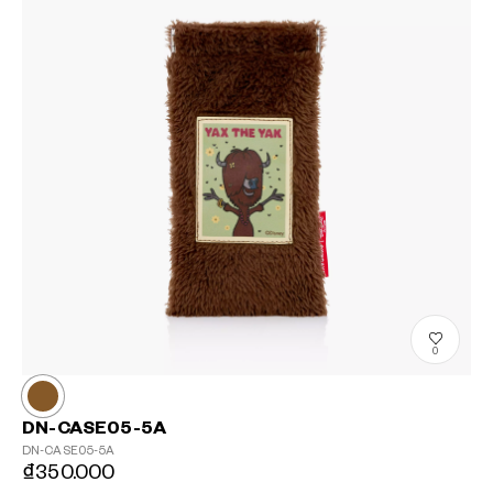
?
+¥0
0
DN-CASE05-5A
DN-CASE05-5A
₫350.000