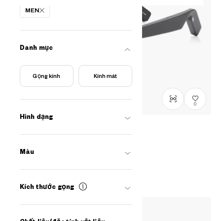
MEN
Danh mục
Gọng kính
Kính mát
0
Hình dạng
OWNDAYS CONNECT
by OWNDAYS Lab.
Màu
OC2002E-5A
C2
/
Size: M
₫3.980.000
Kích thước gọng