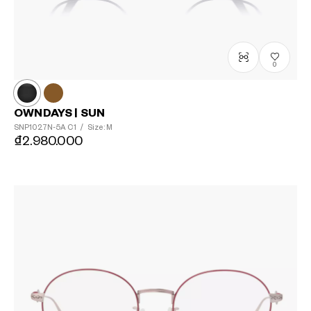
0
OWNDAYS | SUN
SNP1027N-5A
C1
/
Size: M
₫2.980.000