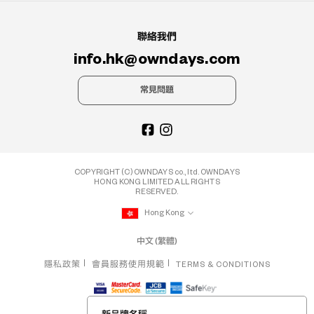
聯絡我們
info.hk@owndays.com
常見問題
COPYRIGHT (C) OWNDAYS co., ltd. OWNDAYS
HONG KONG LIMITED ALL RIGHTS
RESERVED.
Hong Kong
中文 (繁體)
隱私政策
會員服務使用規範
TERMS & CONDITIONS