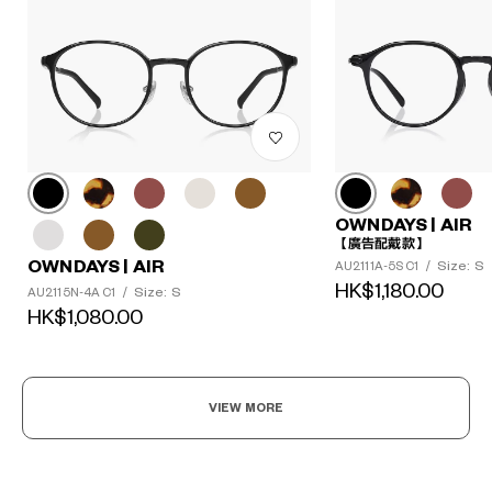
OWNDAYS | AIR
【廣告配戴款】
OWNDAYS | AIR
Size: S
AU2111A-5S C1
/
HK$1,180.00
Size: S
AU2115N-4A C1
/
HK$1,080.00
VIEW MORE