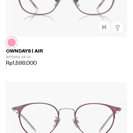
0
OWNDAYS | AIR
AF1030G-2A
C3
Rp1,599,000