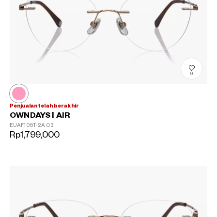
0
Penjualan telah berakhir
OWNDAYS | AIR
EUAF105T-2A
C3
Rp1,799,000