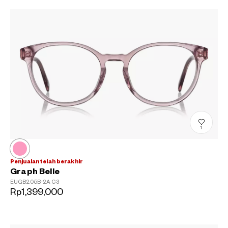
1
Penjualan telah berakhir
Graph Belle
EUGB205B-2A
C3
Rp1,399,000