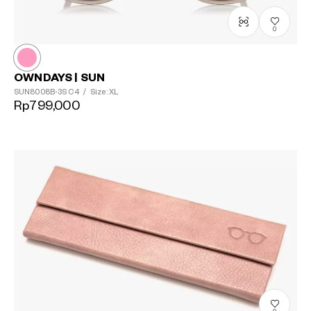
0
OWNDAYS | SUN
SUN8008B-3S
C4
/
Size: XL
Rp799,000