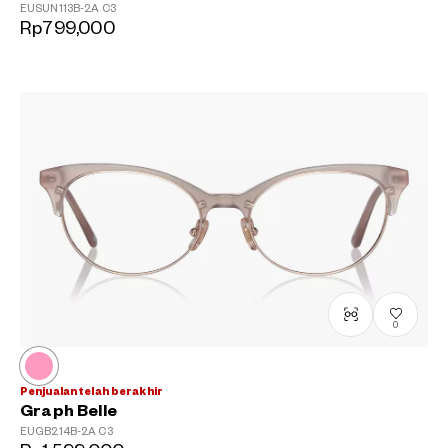
EUSUN113B-2A
C3
Rp799,000
0
Penjualan telah berakhir
Graph Belle
EUGB214B-2A
C3