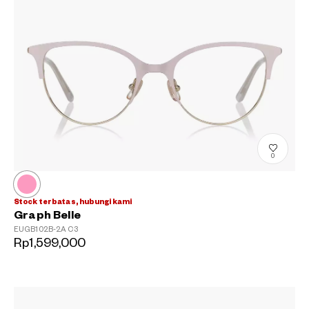
0
Stock terbatas, hubungi kami
Graph Belle
?
EUGB102B-2A
C3
+¥0
Rp1,599,000