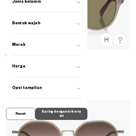
Jenis kelamin
Bentuk wajah
0
Merek
Penjualan telah berakhir
Harga
OWNDAYS | SUN
SUN2113X-5S
C4
/
Size: L
Rp1,199,000
Opsi tampilan
Saring dengan kriteria
Reset
ini