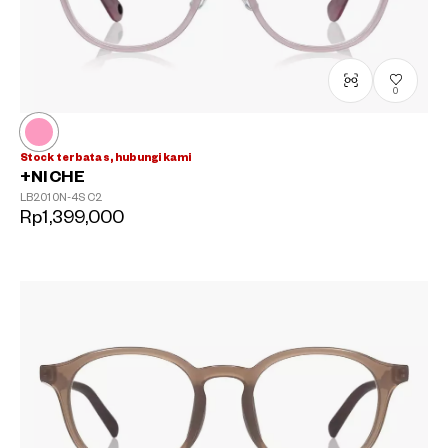
0
Stock terbatas, hubungi kami
+NICHE
LB2010N-4S
C2
Rp1,399,000