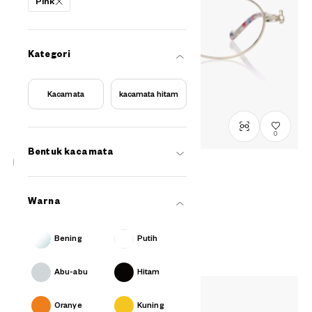
Pink
Kategori
Kacamata
kacamata hitam
0
Bentuk kacamata
Penjualan telah berakhir
OWNDAYS & Hello Kitty
Warna
Ribbon Model
SR1009G-5A
C1
/
Size: S
Rp1,999,000
Bening
Putih
Abu-abu
Hitam
Oranye
Kuning