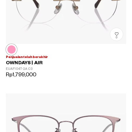
0
Penjualan telah berakhir
OWNDAYS | AIR
EUAF104T-2A
C3
Rp1,799,000