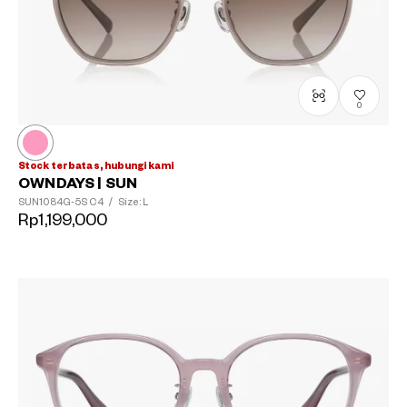
0
Stock terbatas, hubungi kami
OWNDAYS | SUN
SUN1084G-5S
C4
/
Size: L
Rp1,199,000