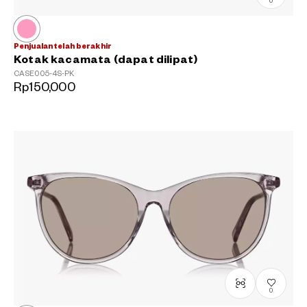
0
Penjualan telah berakhir
Kotak kacamata (dapat dilipat)
CASE005-4S-PK
Rp150,000
0