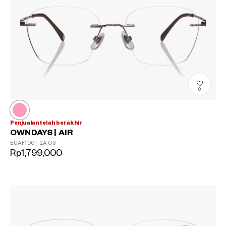
0
Penjualan telah berakhir
OWNDAYS | AIR
EUAF106T-2A
C3
Rp1,799,000