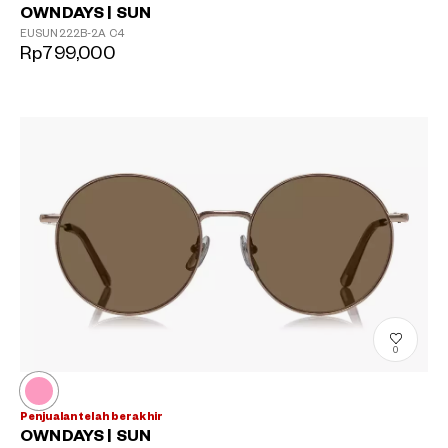
OWNDAYS | SUN
EUSUN222B-2A
C4
Rp799,000
0
Penjualan telah berakhir
OWNDAYS | SUN