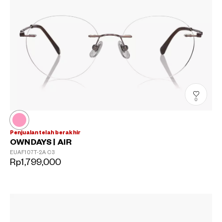
0
Penjualan telah berakhir
OWNDAYS | AIR
EUAF107T-2A
C3
Rp1,799,000