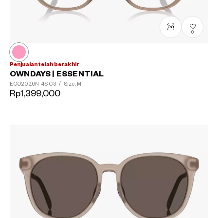
0
Penjualan telah berakhir
OWNDAYS | ESSENTIAL
ECO2026N-4S
C3
/
Size: M
Rp1,399,000