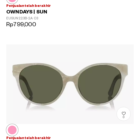
Penjualan telah berakhir
OWNDAYS | SUN
EUSUN223B-2A
C3
Rp799,000
0
Penjualan telah berakhir