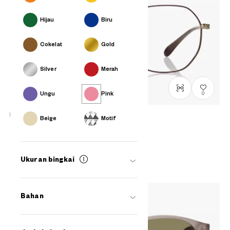
Hijau
Biru
Cokelat
Gold
Silver
Merah
Ungu
Pink
0
Beige
Motif
Graph Belle
GB1048G-5S
C4
/
Size: M
Rp1,599,000
Ukuran bingkai
Bahan