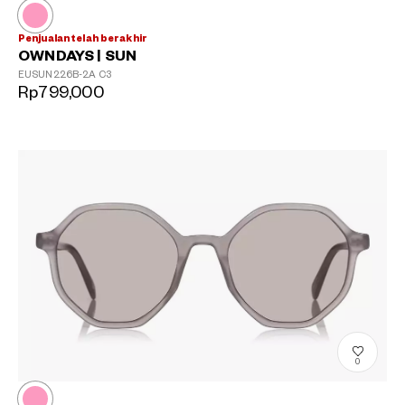
Penjualan telah berakhir
OWNDAYS | SUN
EUSUN226B-2A
C3
Rp799,000
0