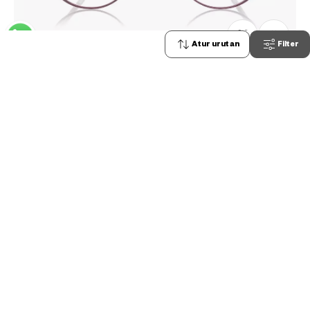
0
Atur urutan
Filter
Stock terbatas, hubungi kami
OWNDAYS | AIR
AF1031G-2A
C4
Rp1,599,000