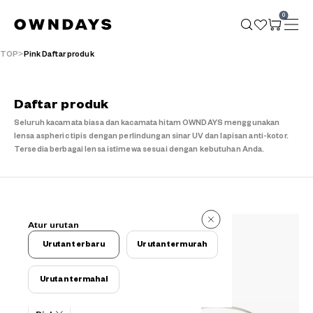
0
TOP
Pink Daftar produk
Daftar produk
Seluruh kacamata biasa dan kacamata hitam OWNDAYS menggunakan
lensa aspheric tipis dengan perlindungan sinar UV dan lapisan anti-kotor.
Tersedia berbagai lensa istimewa sesuai dengan kebutuhan Anda.
76 buah
Atur urutan
76 buah
Urutan terbaru
Urutan termurah
Urutan termahal
Kriteria filter