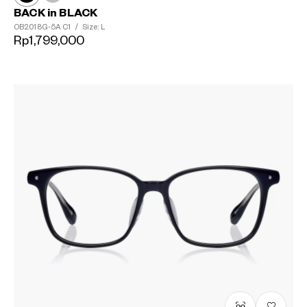
BACK in BLACK
OB2018G-5A
C1
/
Size: L
Rp1,799,000