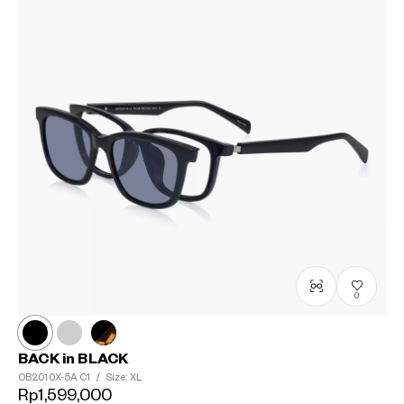
0
BACK in BLACK
OB2010X-5A
C1
/
Size: XL
Rp1,599,000