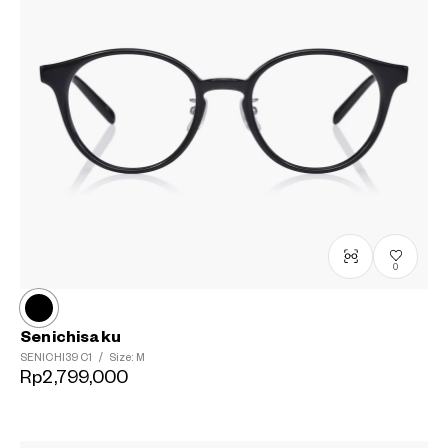
0
Senichisaku
SENICHI39
C1
/
Size: M
Rp2,799,000