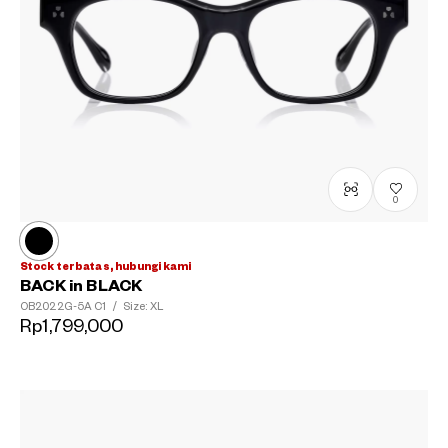
0
Stock terbatas, hubungi kami
BACK in BLACK
OB2022G-5A
C1
/
Size: XL
Rp1,799,000