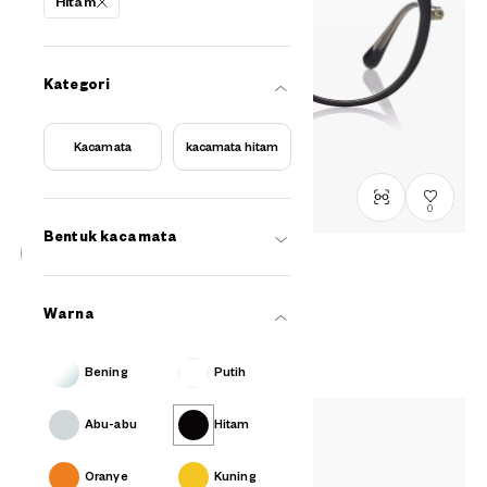
Hitam
Kategori
Kacamata
kacamata hitam
0
Bentuk kacamata
Graph Belle
GB2049M-6S
C1
/
Size: M
Warna
Rp1,799,000
Bening
Putih
Abu-abu
Hitam
Oranye
Kuning