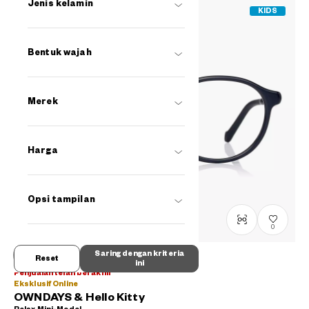
Jenis kelamin
KIDS
Bentuk wajah
Merek
Harga
Opsi tampilan
0
Saring dengan kriteria
Reset
ini
Penjualan telah berakhir
Eksklusif Online
OWNDAYS & Hello Kitty