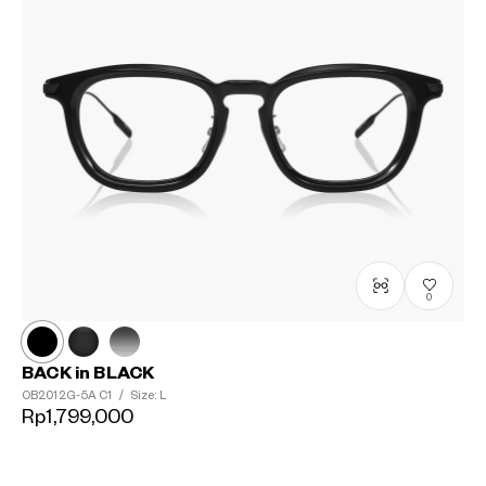
0
BACK in BLACK
OB2012G-5A
C1
/
Size: L
Rp1,799,000