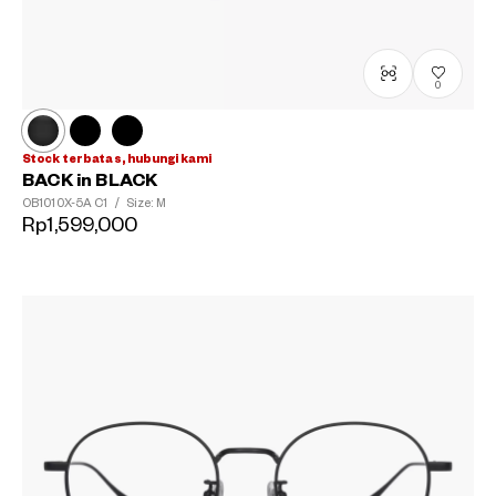
0
Stock terbatas, hubungi kami
BACK in BLACK
OB1010X-5A
C1
/
Size: M
Rp1,599,000