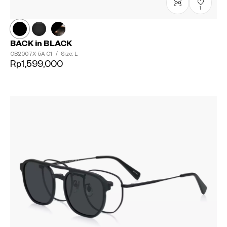
1
BACK in BLACK
?
OB2007X-5A
C1
/
Size: L
Rp1,599,000
+¥0