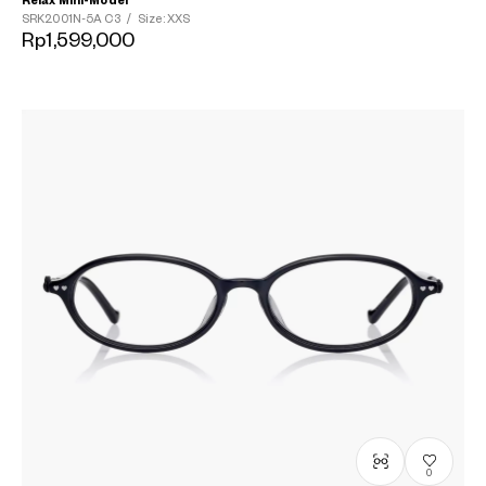
Relax Mini-Model
SRK2001N-5A
C3
/
Size: XXS
Rp1,599,000
0