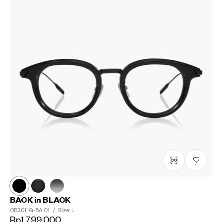
1
BACK in BLACK
OB2011G-5A
C1
/
Size: L
Rp1,799,000