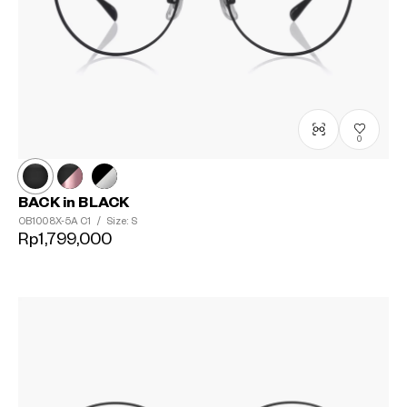
0
BACK in BLACK
OB1008X-5A
C1
/
Size: S
Rp1,799,000