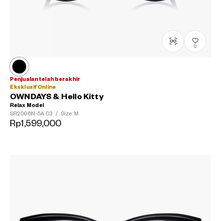
0
Penjualan telah berakhir
Eksklusif Online
OWNDAYS & Hello Kitty
Relax Model
SR2006N-5A
C3
/
Size: M
Rp1,599,000