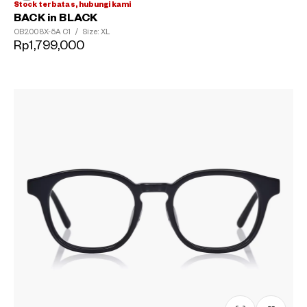
Stock terbatas, hubungi kami
BACK in BLACK
OB2008X-5A
C1
/
Size: XL
Rp1,799,000