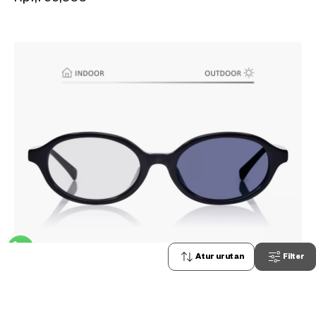
Atur urutan
Filter
0