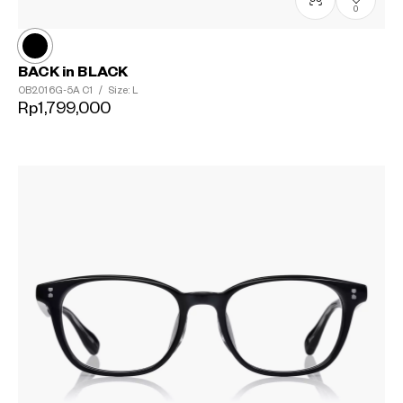
0
BACK in BLACK
OB2016G-5A
C1
/
Size: L
Rp1,799,000