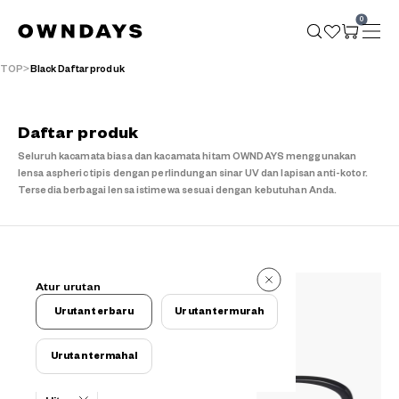
0
TOP
Black Daftar produk
Daftar produk
Seluruh kacamata biasa dan kacamata hitam OWNDAYS menggunakan
lensa aspheric tipis dengan perlindungan sinar UV dan lapisan anti-kotor.
Tersedia berbagai lensa istimewa sesuai dengan kebutuhan Anda.
529 buah
Atur urutan
529 buah
Urutan terbaru
Urutan termurah
Urutan termahal
Kriteria filter