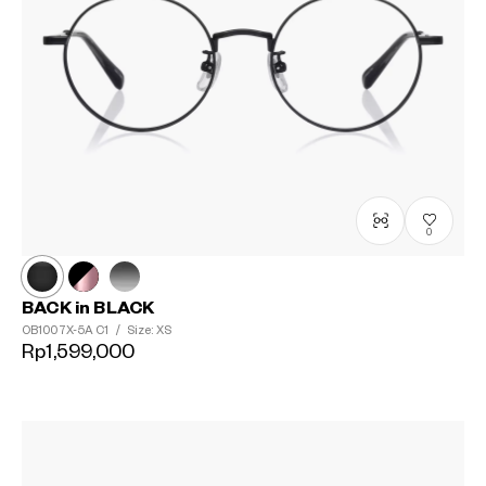
0
BACK in BLACK
OB1007X-5A
C1
/
Size: XS
Rp1,599,000