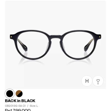
0
BACK in BLACK
OB2019G-5A
C1
/
Size: L
Rp1,799,000