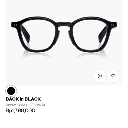
1
BACK in BLACK
OB2021G-5A
C1
/
Size: XL
Rp1,799,000