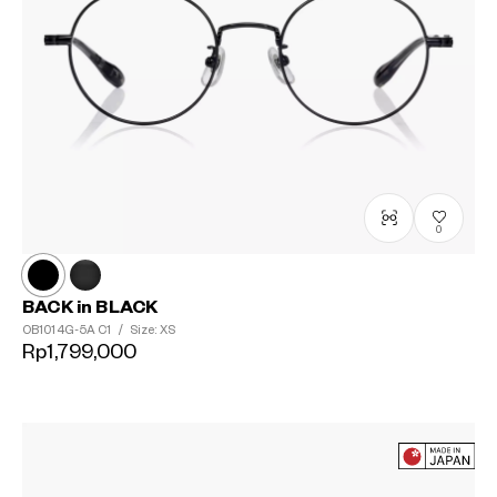
0
BACK in BLACK
OB1014G-5A
C1
/
Size: XS
Rp1,799,000