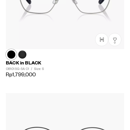
0
BACK in BLACK
OB1015G-5A
C1
/
Size: S
Rp1,799,000