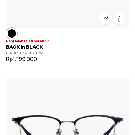
0
Penjualan telah berakhir
BACK in BLACK
OB2015G-5A
C1
/
Size: L
Rp1,799,000