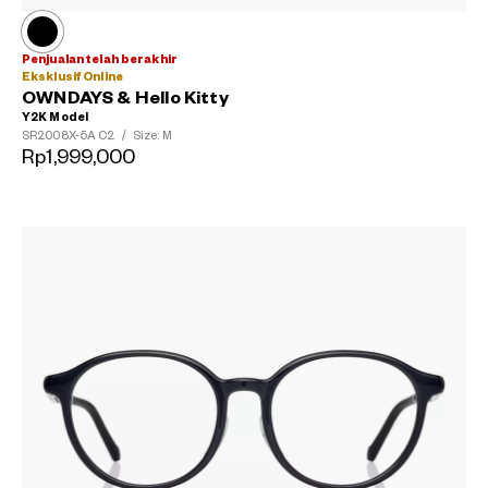
Penjualan telah berakhir
Eksklusif Online
OWNDAYS & Hello Kitty
Y2K Model
SR2008X-5A
C2
/
Size: M
Rp1,999,000