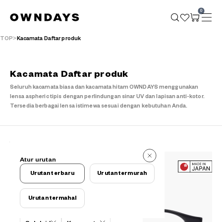
0
TOP
Kacamata Daftar produk
Kacamata Daftar produk
Seluruh kacamata biasa dan kacamata hitam OWNDAYS menggunakan
lensa aspheric tipis dengan perlindungan sinar UV dan lapisan anti-kotor.
Tersedia berbagai lensa istimewa sesuai dengan kebutuhan Anda.
17 buah
Atur urutan
17 buah
Urutan terbaru
Urutan termurah
Urutan termahal
Kriteria filter