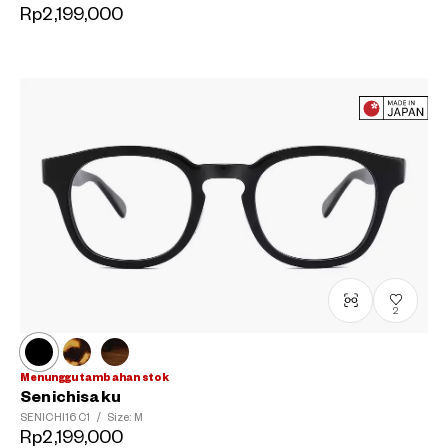
Rp2,199,000
2
Menunggu tambahan stok
Senichisaku
SENICHI16
C1
/
Size: M
Rp2,199,000