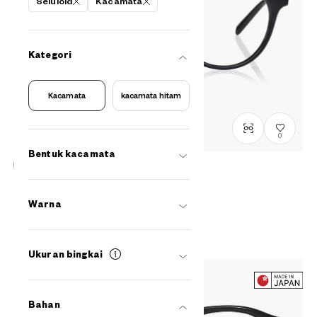
Seluloid
Kacamata
Kategori
Kacamata
kacamata hitam
0
Bentuk kacamata
Senichisaku
SENICHI39
C1
/
Size: M
Warna
Rp2,799,000
Ukuran bingkai
Bahan