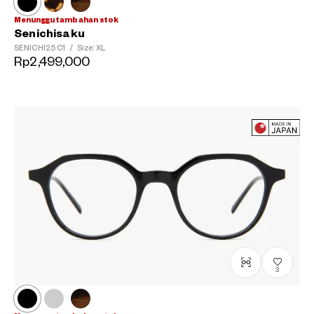
Menunggu tambahan stok
Senichisaku
SENICHI25
C1
/
Size: XL
Rp2,499,000
3