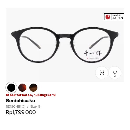
?
+¥0
2
Stock terbatas, hubungi kami
Senichisaku
SENICHI11
C1
/
Size: S
Rp1,799,000