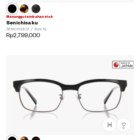
Menunggu tambahan stok
Senichisaku
SENICHI28
C1
/
Size: XL
Rp2,799,000
0