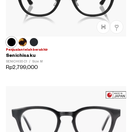
1
Penjualan telah berakhir
Senichisaku
SENICHI35
C1
/
Size: M
Rp2,799,000