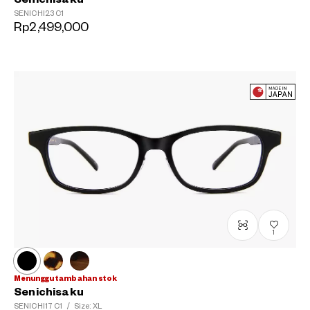
SENICHI23
C1
Rp2,499,000
1
Menunggu tambahan stok
Senichisaku
SENICHI17
C1
/
Size: XL