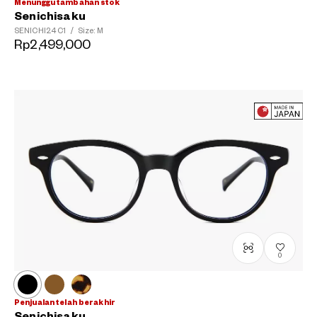
Menunggu tambahan stok
Senichisaku
SENICHI24
C1
/
Size: M
Rp2,499,000
0
Penjualan telah berakhir
Senichisaku