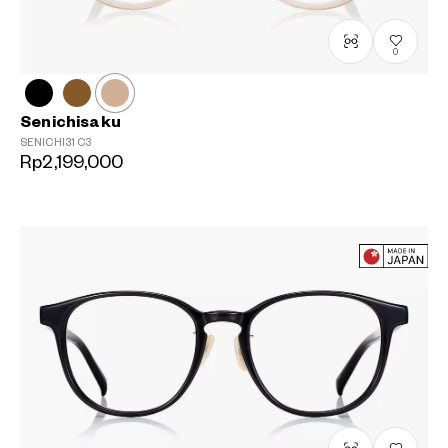
0
Senichisaku
SENICHI31
C3
Rp2,199,000