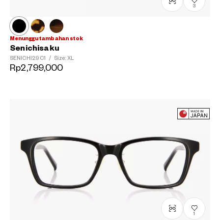
3
Menunggu tambahan stok
Senichisaku
SENICHI29
C1
/
Size: XL
Rp2,799,000
1