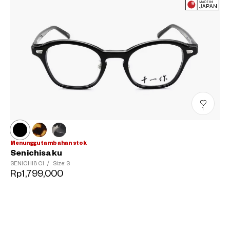
1
Menunggu tambahan stok
Senichisaku
SENICHI8
C1
/
Size: S
Rp1,799,000