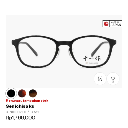
3
Menunggu tambahan stok
Senichisaku
SENICHI12
C1
/
Size: S
Rp1,799,000