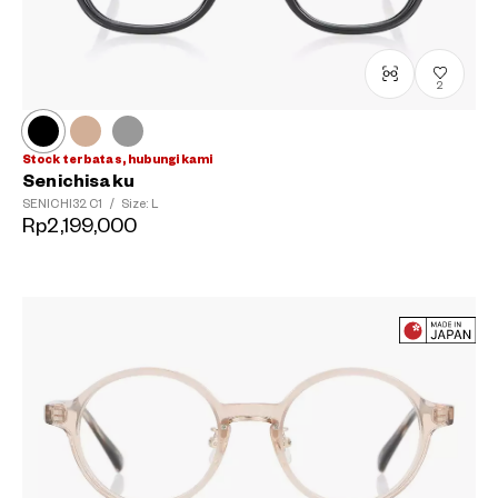
2
Stock terbatas, hubungi kami
Senichisaku
SENICHI32
C1
/
Size: L
Rp2,199,000