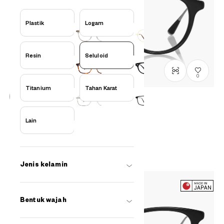
Plastik
Logam
Resin
Seluloid
0
Titanium
Tahan Karat
Penjualan telah berakhir
Senichisaku
Lain
SENICHI37
C1
/
Size: S
Rp2,799,000
Jenis kelamin
Bentuk wajah