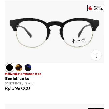
3
Menunggu tambahan stok
Senichisaku
SENICHI9
C1
/
Size: M
Rp1,799,000