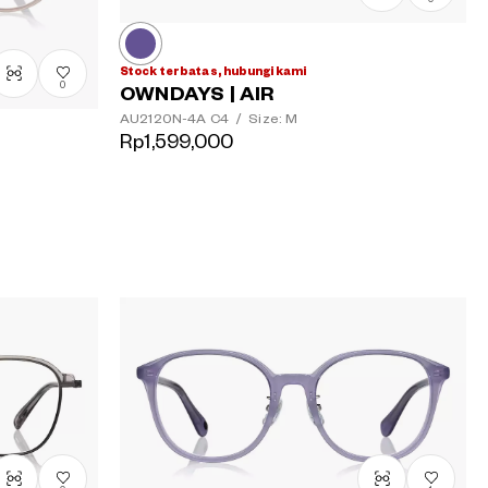
Stock terbatas, hubungi kami
0
OWNDAYS | AIR
AU2120N-4A
C4
/
Size: M
Rp1,599,000