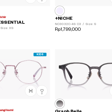
0
akhir
+NICHE
ESSENTIAL
NC3032C-4S
C3
/
Size: S
Size: XS
Rp1,799,000
KIDS
0
ungi kami
Graph Belle