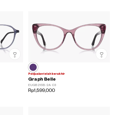
0
0
Penjualan telah berakhir
Graph Belle
EUGB215B-2A
C3
Rp1,599,000