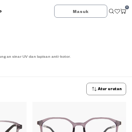
0
o
Masuk
an sinar UV dan lapisan anti-kotor.
Atur urutan
Urutan
terbaru
Urutan
termurah