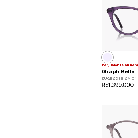
Penjualan telah ber
Graph Belle
EUGB208B-2A
C4
Rp1,399,000