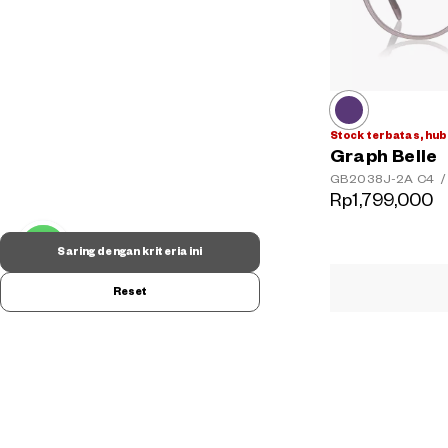
Stock terbatas, hub
Graph Belle
GB2038J-2A
C4
/
Rp1,799,000
Saring dengan kriteria ini
Reset