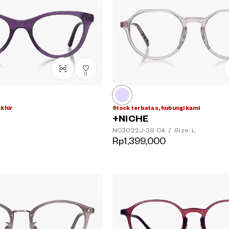
0
akhir
Stock terbatas, hubungi kami
+NICHE
NC3022J-3S
C4
/
Size: L
Rp1,399,000