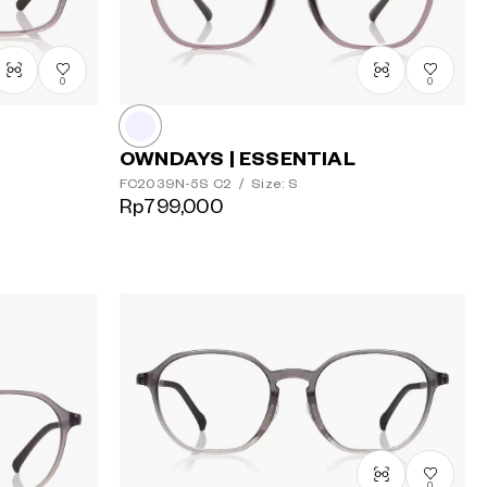
Urutan
termahal
0
0
OWNDAYS | ESSENTIAL
FC2039N-5S
C2
/
Size: S
Rp799,000
0