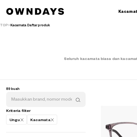
Kacama
TOP
Kacamata Daftar produk
Seluruh kacamata biasa dan kacamat
89 buah
Kriteria filter
Ungu
Kacamata