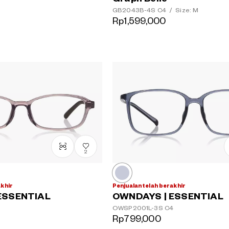
GB2043B-4S
C4
/
Size: M
Rp1,599,000
2
akhir
Penjualan telah berakhir
ESSENTIAL
OWNDAYS | ESSENTIAL
OWSP2001L-3S
C4
Rp799,000