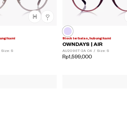
1
ungi kami
Stock terbatas, hubungi kami
OWNDAYS | AIR
Size: S
AU2095T-2A
C4
/
Size: S
Rp1,599,000
0