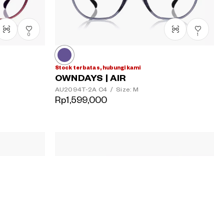
0
1
Stock terbatas, hubungi kami
OWNDAYS | AIR
AU2094T-2A
C4
/
Size: M
Rp1,599,000
2
1