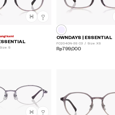
0
ungi kami
OWNDAYS | ESSENTIAL
ESSENTIAL
FC2040N-5S
C3
/
Size: XS
Size: S
Rp799,000
1