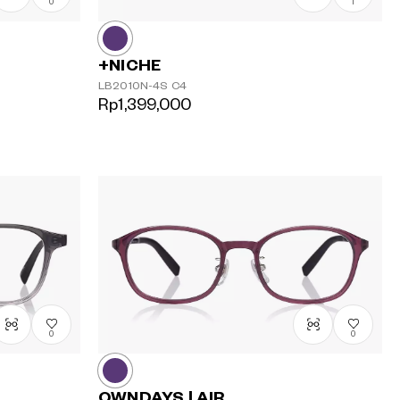
0
1
+NICHE
LB2010N-4S
C4
Rp1,399,000
0
0
OWNDAYS | AIR