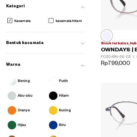
Kategori
Kacamata
kacamata hitam
AR
3D
Bentuk kacamata
Stock terbatas, hub
OWNDAYS | 
FC2041N-5S
C3
/
Rp799,000
Warna
Bening
Putih
Abu-abu
Hitam
Oranye
Kuning
Hijau
Biru