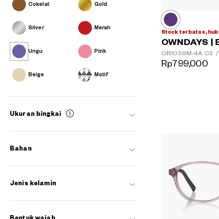
Cokelat
Gold
Silver
Merah
Stock terbatas, hub
OWNDAYS | 
Ungu
Pink
OR1059M-4A
C3
/
Rp799,000
Beige
Motif
Ukuran bingkai
Bahan
Jenis kelamin
Bentuk wajah