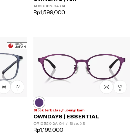
AU8008N-3A
C4
Rp1,599,000
0
0
Stock terbatas, hubungi kami
OWNDAYS | ESSENTIAL
OR1052X-2A
C4
/
Size: XS
Rp1,199,000