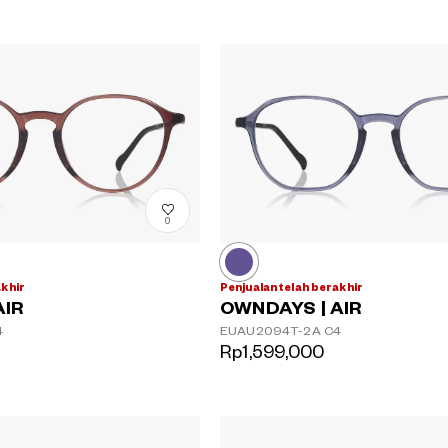
0
akhir
Penjualan telah berakhir
AIR
OWNDAYS | AIR
4
EUAU2094T-2A
C4
Rp1,599,000