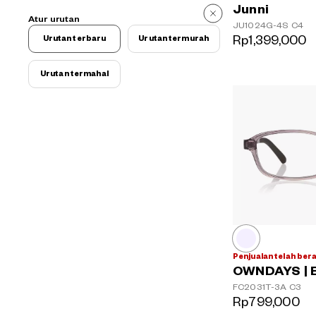
Junni
Atur urutan
JU1024G-4S
C4
Rp1,399,000
Urutan terbaru
Urutan termurah
Urutan termahal
Penjualan telah ber
OWNDAYS | 
FC2031T-3A
C3
Rp799,000