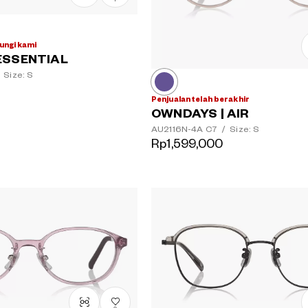
ungi kami
ESSENTIAL
Size: S
Penjualan telah berakhir
OWNDAYS | AIR
AU2116N-4A
C7
/
Size: S
Rp1,599,000