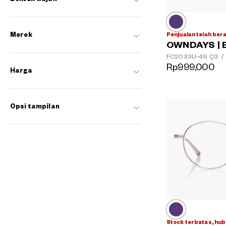
Penjualan telah ber
Merek
OWNDAYS | 
FC2033U-4S
Ç3
/
Rp999,000
Harga
Opsi tampilan
Stock terbatas, hub