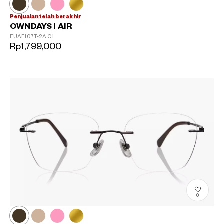
Penjualan telah berakhir
OWNDAYS | AIR
EUAF107T-2A
C1
Rp1,799,000
0