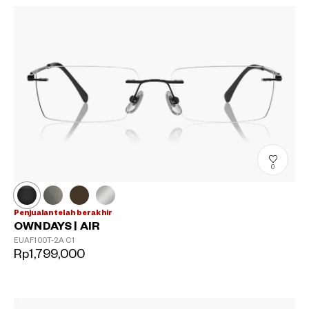
0
Penjualan telah berakhir
OWNDAYS | AIR
EUAF100T-2A
C1
Rp1,799,000