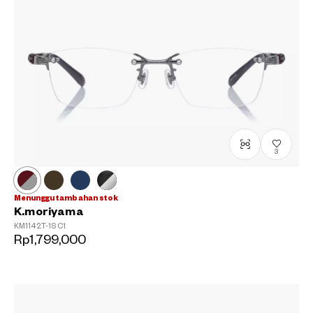
3
Menunggu tambahan stok
K.moriyama
KM1142T-1S
C1
Rp1,799,000