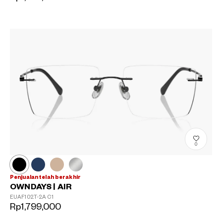
0
Penjualan telah berakhir
OWNDAYS | AIR
EUAF102T-2A
C1
Rp1,799,000