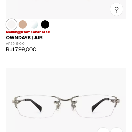
2
Menunggu tambahan stok
OWNDAYS | AIR
AR2015-C
C1
Rp1,799,000