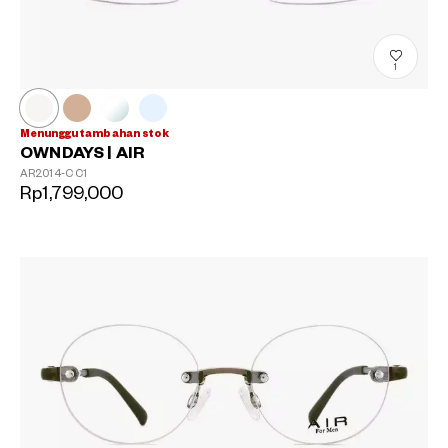
1
Menunggu tambahan stok
OWNDAYS | AIR
AR2014-C
C1
Rp1,799,000