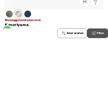
0
Menunggu tambahan stok
K.moriyama
KM1131-T
C2
/
Size: L
Atur urutan
Filter
Rp1,599,000
1