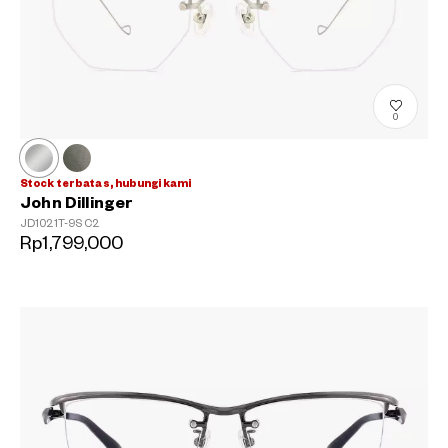
0
Stock terbatas, hubungi kami
John Dillinger
JD1021T-9S
C2
Rp1,799,000