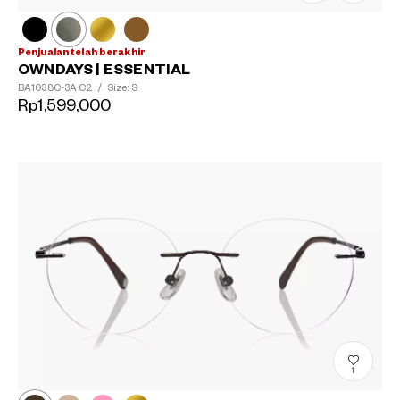
Penjualan telah berakhir
OWNDAYS | ESSENTIAL
BA1038C-3A
C2
/
Size: S
Rp1,599,000
1