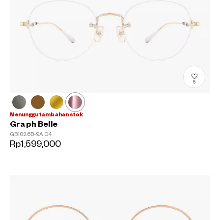
5
Menunggu tambahan stok
Graph Belle
GB1026B-9A
C4
Rp1,599,000