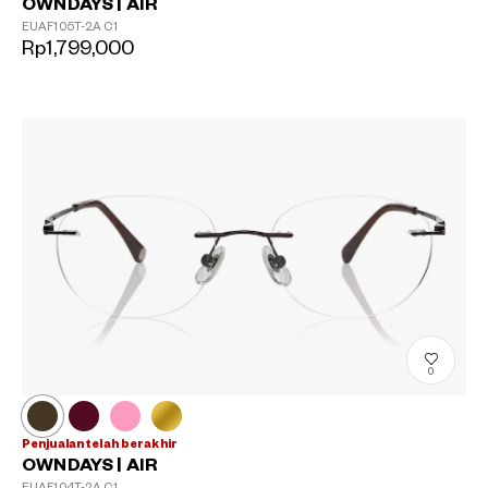
OWNDAYS | AIR
EUAF105T-2A
C1
Rp1,799,000
0
Penjualan telah berakhir
OWNDAYS | AIR
EUAF104T-2A
C1