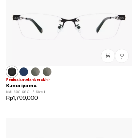
1
Penjualan telah berakhir
K.moriyama
KM1139G-0S
C1
/
Size: L
Rp1,799,000