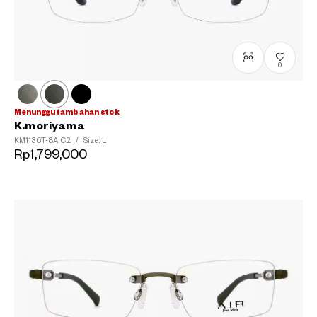
0
Menunggu tambahan stok
K.moriyama
KM1136T-8A
C2
/
Size: L
Rp1,799,000