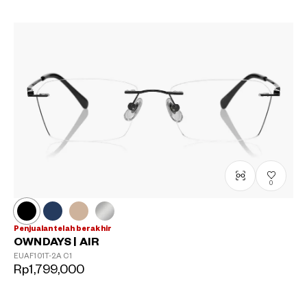
0
Penjualan telah berakhir
OWNDAYS | AIR
EUAF101T-2A
C1
Rp1,799,000