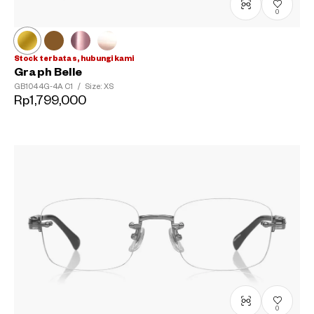
0
Stock terbatas, hubungi kami
Graph Belle
GB1044G-4A
C1
/
Size: XS
Rp1,799,000
0