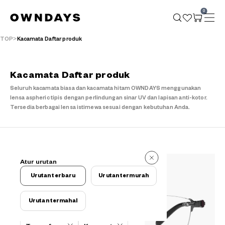
0
TOP
Kacamata Daftar produk
Kacamata Daftar produk
Seluruh kacamata biasa dan kacamata hitam OWNDAYS menggunakan
lensa aspheric tipis dengan perlindungan sinar UV dan lapisan anti-kotor.
Tersedia berbagai lensa istimewa sesuai dengan kebutuhan Anda.
25 buah
Atur urutan
25 buah
Urutan terbaru
Urutan termurah
Urutan termahal
Kriteria filter