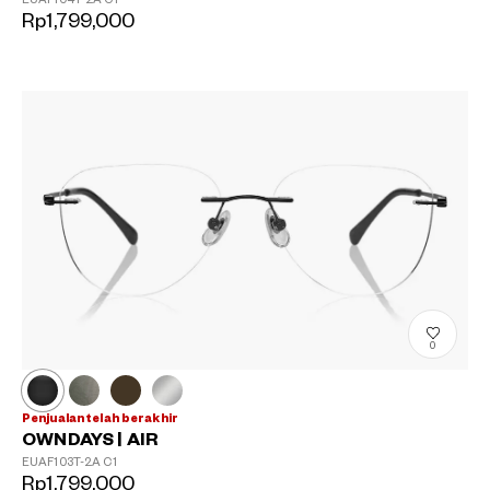
Rp1,799,000
0
Penjualan telah berakhir
OWNDAYS | AIR
EUAF103T-2A
C1
Rp1,799,000