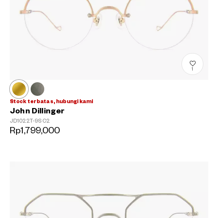
?
+¥0
1
Stock terbatas, hubungi kami
John Dillinger
JD1022T-9S
C2
Rp1,799,000