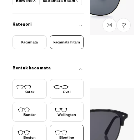
Blowline
kacamata hitam
Kategori
0
Kacamata
kacamata hitam
Menunggu tambahan stok
OWNDAYS | SUN
SUN1033-B
C5
Rp1,199,000
Bentuk kacamata
Kotak
Oval
Bundar
Wellington
Boston
Blowline