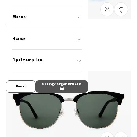
0
Merek
Menunggu tambahan stok
OWNDAYS | SUN
Harga
SUN2088B-0S
C1
/
Size: M
Rp1,199,000
Opsi tampilan
Saring dengan kriteria
Reset
ini