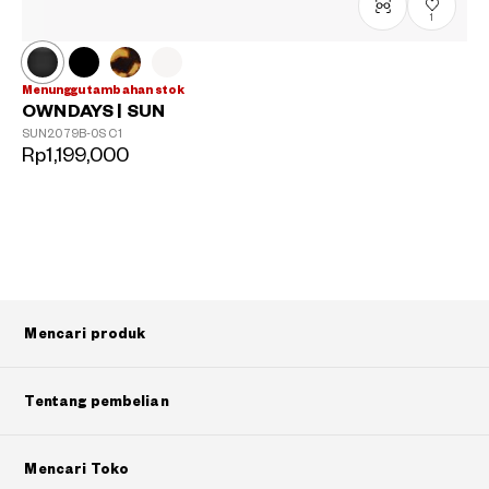
1
Menunggu tambahan stok
OWNDAYS | SUN
SUN2079B-0S
C1
Rp1,199,000
Mencari produk
Tentang pembelian
Mencari Toko