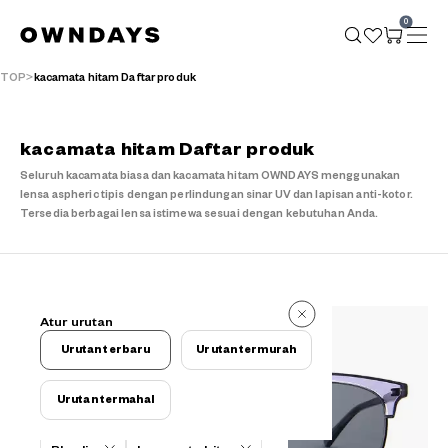
0
TOP
kacamata hitam Daftar produk
kacamata hitam Daftar produk
Seluruh kacamata biasa dan kacamata hitam OWNDAYS menggunakan
lensa aspheric tipis dengan perlindungan sinar UV dan lapisan anti-kotor.
Tersedia berbagai lensa istimewa sesuai dengan kebutuhan Anda.
4 buah
Atur urutan
4 buah
Urutan terbaru
Urutan termurah
Urutan termahal
Kriteria filter