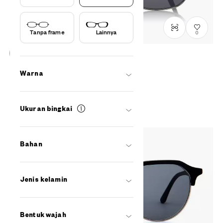
Tanpa frame
Lainnya
0
Penjualan telah berakhir
Warna
OWNDAYS | SUN
SUN8007J-2S
C1
Rp1,199,000
Ukuran bingkai
Bahan
Jenis kelamin
Bentuk wajah