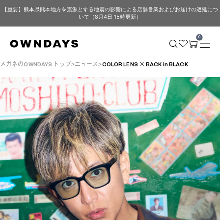
【重要】熊本県熊本地方を震源とする地震の影響による店舗営業およびお届けの遅延につ
いて（8月4日 15時更新）
0
メガネのOWNDAYS トップ
ニュース
COLOR LENS × BACK in BLACK