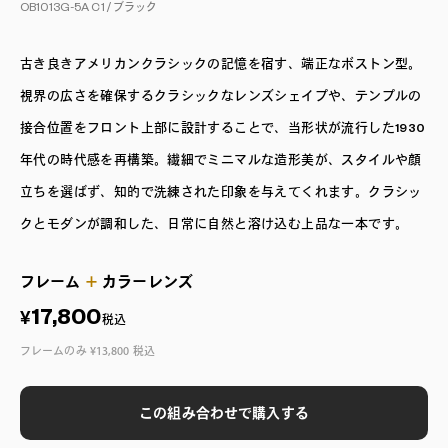
OB1013G-5A C1 /
ブラック
古き良きアメリカンクラシックの記憶を宿す、端正なボストン型。
視界の広さを確保するクラシックなレンズシェイプや、テンプルの
接合位置をフロント上部に設計することで、当形状が流行した1930
年代の時代感を再構築。繊細でミニマルな造形美が、スタイルや顔
立ちを選ばず、知的で洗練された印象を与えてくれます。クラシッ
クとモダンが調和した、日常に自然と溶け込む上品な一本です。
フレーム
＋
カラーレンズ
17,800
¥
税込
フレームのみ ¥13,800 税込
この組み合わせで購入する