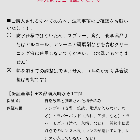
■ご購入されるすべての方へ、注意事項のご確認をお願い
いたします。
防水仕様ではないため、スプレー、溶剤、化学薬品ま
たはアルコール、アンモニア研磨剤などを含むクリー
ニング液は使用しないでください。（水洗いもできま
せん）
熱を加えての調整はできません。（耳のかかり具合調
整は可能です）
【保証基準】
製品購入時から1年間
保証適用：
自然故障と判断された場合のみ
保証範囲：
テンプル（⾳質、接続、電源が⼊らない、な
ど）・ラバーパッド（汚れ、欠損、など）・ラ
バーモダン（汚れ、欠損、など）・開封未使用
時点でのレンズ不良（レンズが割れている、レ
ンズが入っていない、など）