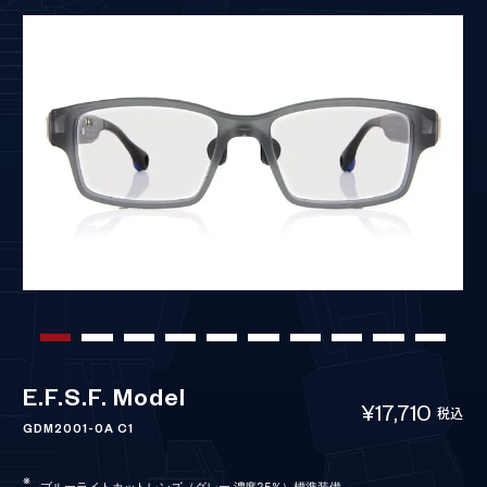
E.F.S.F. Model
¥17,710
税込
GDM2001-0A C1