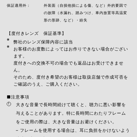
保証適⽤外：
外装面（自損他損による傷、など）外的要因で
の故障（⽔漏れ、踏みつけ、⾞内放置等⾼温変
形の形跡、など）・紛失
【度付きレンズ 保証基準】
弊社のレンズ保障内容に該当
お客様のお度数によってはお作りできない場合がござい
ます。
度付きへの交換不可の場合でも返品はお受けできませ
ん。
そのため、度付き希望のお客様は取扱店舗で作成可否を
ご確認のうえ、ご購⼊ください。
■注意事項
大きな音量で長時間続けて聴くと、聴力に悪い影響を
与えることがあります。特に長時間にわたりフレーム
をご使用の際は、大きな音量はお避けください。
– フレームを使用する場合は、耳に負担をかけないよう