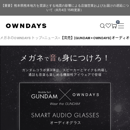
【重要】熊本県熊本地方を震源とする地震の影響による店舗営業およびお届けの遅延につ
いて（8月4日 15時更新）
0
メガネのOWNDAYS トップ
ニュース
【完売】[GUNDAM × OWNDAYS] オーディ
メガネ
音
身につけろ！
で
も
ガンダムコラボ第3弾は、スピーカーとマイクを内蔵し
通話も音楽も楽しめる機能性アイウェアで登場