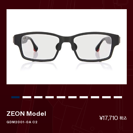
ZEON Model
¥17,710
税込
GDM2001-0A C2