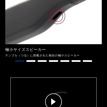
極小サイズスピーカー
ブ
テンプル（つる）に搭載された独自の極小スピーカー
ブル