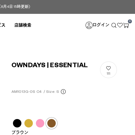
4日 15時更新）
0
ログイン
ビス
店舗検索
OWNDAYS | ESSENTIAL
111
AM1013G-0S C4
/
Size: S
ブラウン