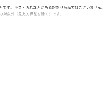
どです。キズ・汚れなどがある訳あり商品ではございません
ビスの対象外（見え方保証を除く）です。
こから始める 新しい日々。
の必需品としてのメガネを「誰もが楽しめる」をコンセプトに、基本
NDAYSを代表するシリーズ。
NDAYS | ESSENTIAL 商品一覧へ