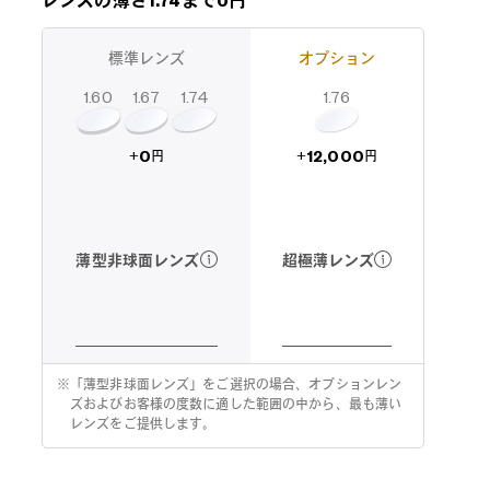
レンズの薄さ1.74まで0円
標準レンズ
オプション
1.60
1.74
1.67
1.76
12,000
0
+
+
円
円
超極薄レンズ
薄型非球面レンズ
※
「薄型非球面レンズ」をご選択の場合、オプションレン
ズおよびお客様の度数に適した範囲の中から、最も薄い
レンズをご提供します。