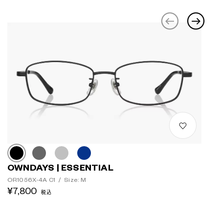
OWNDAYS | ESSENTIAL
OR1056X-4A C1
/
Size: M
¥7,800
税込