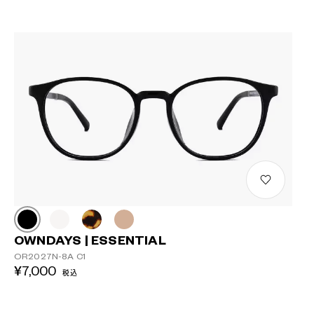
OWNDAYS | ESSENTIAL
OR2027N-8A C1
¥7,000
税込