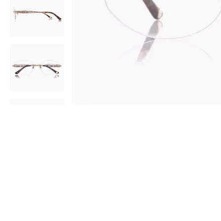
AR
3D