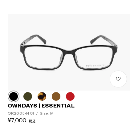
OWNDAYS | ESSENTIAL
OR2005-N C1
/
Size: M
¥7,000
税込