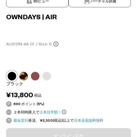
3Dビュー
バーチャル試着
OWNDAYS | AIR
AU2121N-4A C1
/
Size: S
ブラック
¥13,800
税込
690 ポイント (5%)
２本同時購入で
２本目半額！
最短翌日
発送、 ¥3,300(税込)以上で
日本全国送料無料
オンライン完売