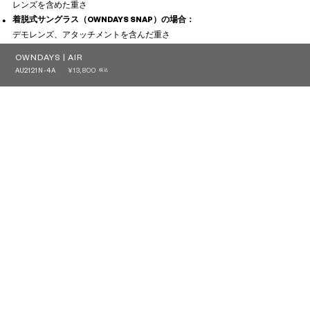
レンズを含めた重さ
着脱式サングラス（OWNDAYS SNAP）の場合：
デモレンズ、アタッチメントを含んだ重さ
OWNDAYS | AIR
¥13,800
AU2121N-4A
税込
?
+¥0