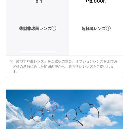
12,000
0
+
+
円
円
超極薄レンズ
薄型非球面レンズ
※
「薄型非球面レンズ」をご選択の場合、オプションレンズおよびお
客様の度数に適した範囲の中から、最も薄いレンズをご提供しま
す。