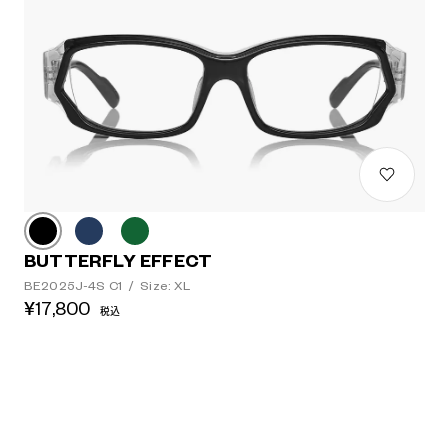
BUTTERFLY EFFECT
BE2025J-4S C1
/
Size: XL
¥17,800
税込