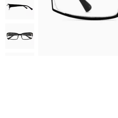
AR
3D