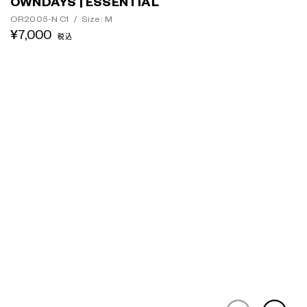
OWNDAYS | ESSENTIAL
OR2005-N C1
/
Size: M
¥7,000
税込