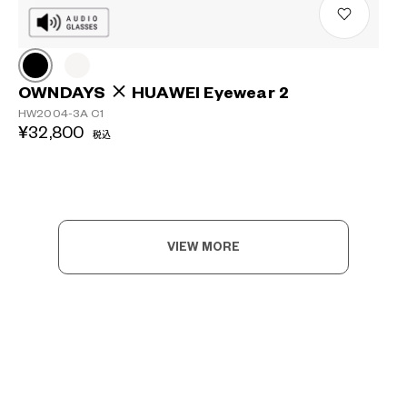
OWNDAYS × HUAWEI Eyewear 2
HW2004-3A C1
¥32,800
税込
VIEW MORE