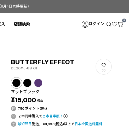
4日 15時更新）
0
ログイン
ビス
店舗検索
BUTTERFLY EFFECT
BE2011J-8S C1
30
マットブラック
¥15,000
税込
750 ポイント (5%)
２本同時購入で
２本目半額！
最短翌日
発送、 ¥3,300(税込)以上で
日本全国送料無料