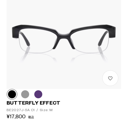
BUTTERFLY EFFECT
BE2027J-5A C1
/
Size: M
¥17,800
税込