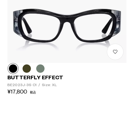
BUTTERFLY EFFECT
BE2023J-3S C1
/
Size: XL
¥17,800
税込