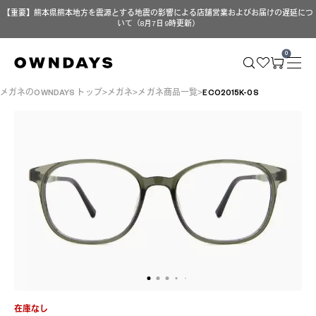
【重要】熊本県熊本地方を震源とする地震の影響による店舗営業およびお届けの遅延につ
いて（8月7日 9時更新）
0
メガネのOWNDAYS トップ
メガネ
メガネ商品一覧
ECO2015K-0S
在庫なし