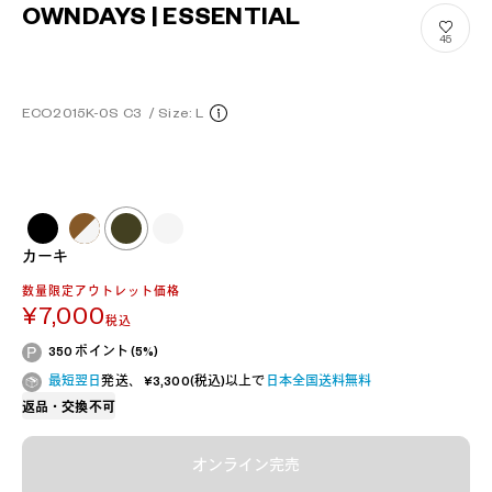
OWNDAYS | ESSENTIAL
45
ECO2015K-0S C3
/
Size: L
カーキ
数量限定アウトレット価格
¥7,000
税込
350 ポイント (5%)
最短翌日
発送、 ¥3,300(税込)以上で
日本全国送料無料
返品・交換不可
オンライン完売