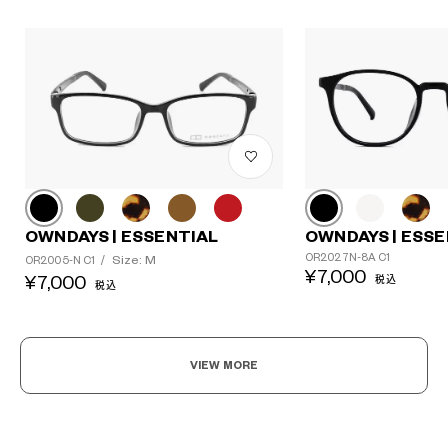
OWNDAYS | ESSENTIAL
OWNDAYS | ESSE
OR2027N-8A C1
Size: M
OR2005-N C1
/
¥7,000
¥7,000
税込
税込
VIEW MORE