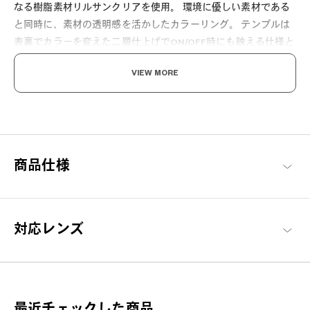
なる樹脂素材リルサンクリアを使用。 環境に優しい素材である
と同時に、素材の透明感を活かしたカラーリング。 テンプルは
表裏でカラーを変えた二層仕上げでON/OFF時にも映える仕様と
なっております。
VIEW MORE
商品仕様
ここから始める 新しい日々。
毎日の必需品としてのメガネを「誰もが楽しめる」をコンセプト
に、基本に忠実でありながらもかけやすさや素材にこだわった、
対応レンズ
OWNDAYSを代表するシリーズ。
OWNDAYS | ESSENTIAL 商品一覧へ
最近チェックした商品