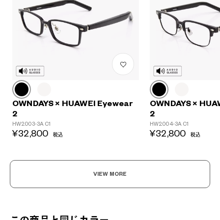
OWNDAYS × HUAWEI Eyewear
OWNDAYS × HUA
2
2
HW2003-3A C1
HW2004-3A C1
¥32,800
¥32,800
税込
税込
VIEW MORE