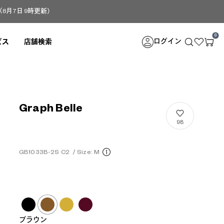
月7日 9時更新）
0
ログイン
ビス
店舗検索
Graph Belle
98
GB1033B-2S C2
/
Size: M
ブラウン