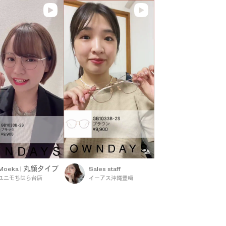
Moeka | 丸顔タイプ
Sales staff
ユニモちはら台店
イーアス沖縄豊崎