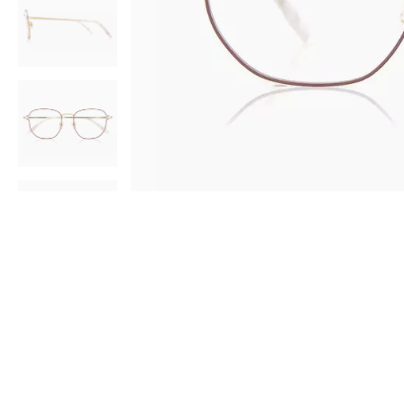
AR
3D