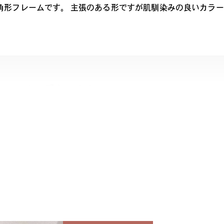
角形フレームです。 主張のある形ですが肌馴染みの良いカラ
ンサムも、愛らしさも。
着きのあるシンプルなデザインながらも、細やかな装飾によって上品
イン。
ph Belle 商品一覧へ