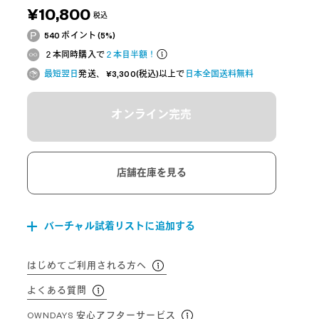
¥10,800
税込
540 ポイント (5%)
２本同時購入で
２本目半額！
最短翌日
発送、 ¥3,300(税込)以上で
日本全国送料無料
オンライン完売
店舗在庫を見る
バーチャル試着リストに追加する
はじめてご利用される方へ
よくある質問
OWNDAYS 安心アフターサービス