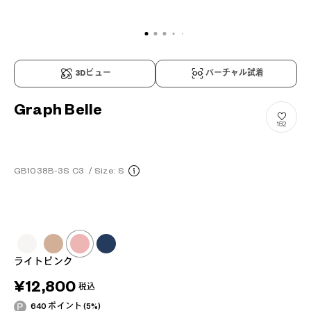
3Dビュー
バーチャル試着
Graph Belle
152
GB1038B-3S C3
/
Size: S
ライトピンク
¥12,800
税込
640 ポイント (5%)