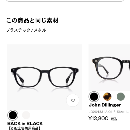
この商品と同じ素材
プラスチック / メタル
?
+¥0
John Dillinger
Size: L
JD2043J-1A C1
/
¥13,800
税込
BACK in BLACK
【CM/広告着用商品】