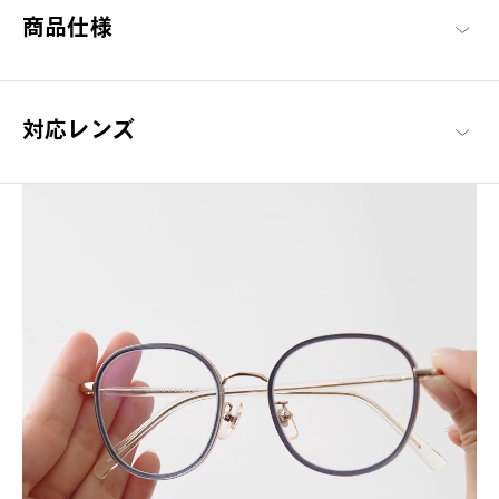
商品仕様
ハンサムも、愛らしさも。
落ち着きのあるシンプルなデザインながらも、細やかな装飾によ
って上品なかわいらしさと知的でモードなスタイルを追求したブ
対応レンズ
ランドライン。
Graph Belle 商品一覧へ