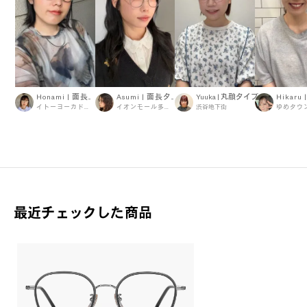
Honami | 面長タイプ
Asumi | 面長タイプ
Yuuka | 丸顔タイプ
イトーヨーカドー伊勢原
イオンモール多摩平の森店
渋谷地下街
最近チェックした商品