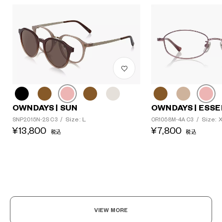
OWNDAYS | SUN
OWNDAYS | ESSE
Size: L
Size: 
SNP2015N-2S C3
/
OR1058M-4A C3
/
¥13,800
¥7,800
税込
税込
VIEW MORE