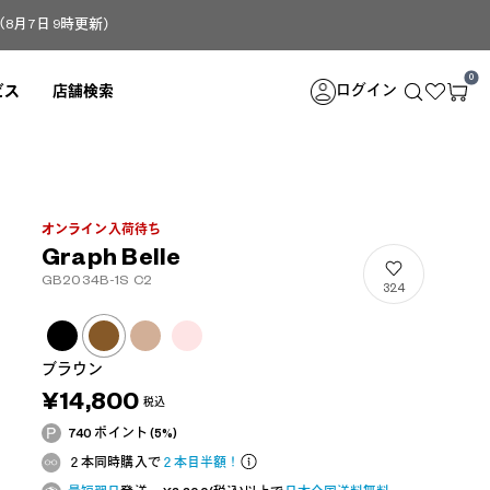
月7日 9時更新）
0
ログイン
ビス
店舗検索
オンライン入荷待ち
Graph Belle
GB2034B-1S C2
324
ブラウン
¥14,800
税込
740 ポイント (5%)
２本同時購入で
２本目半額！