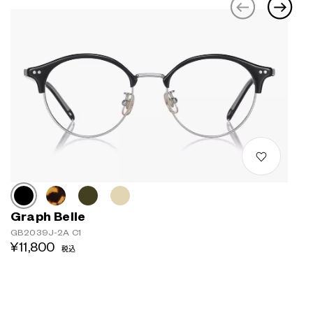
Graph Belle
GB2039J-2A C1
¥11,800
税込