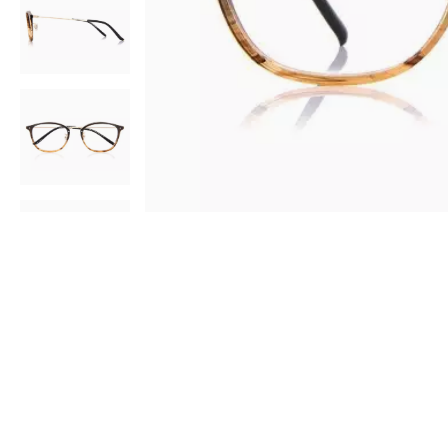
AR
3D