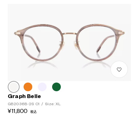
Graph Belle
GB2036B-2S C1
/
Size: XL
¥11,800
税込