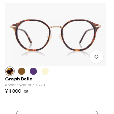
Graph Belle
GB2035B-2S C1
/
Size: L
¥11,800
税込