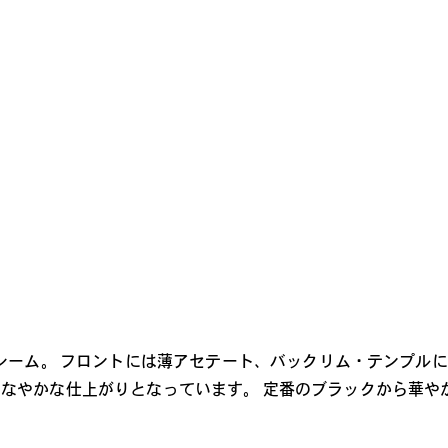
レンズカラー
ム。 フロントには薄アセテート、バックリム・テンプルにはβ-
ありしなやかな仕上がりとなっています。 定番のブラックから