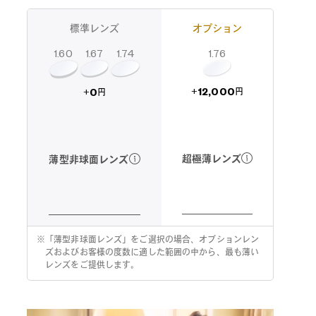
標準レンズ
オプション
1.60
1.74
1.67
1.76
12,000
0
+
+
円
円
超極薄レンズ
薄型非球面レンズ
※
「薄型非球面レンズ」をご選択の場合、オプションレン
ズおよびお客様の度数に適した範囲の中から、最も薄い
レンズをご提供します。