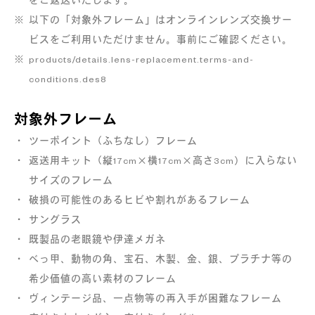
をご返送いたします。
以下の「対象外フレーム」はオンラインレンズ交換サー
ビスをご利用いただけません。事前にご確認ください。
お手持ちのメガネを
レンズ交換済みの
products/details.lens-replacement.terms-and-
ポストへ投函
メガネがご自宅に到着
conditions.des8
送付用キットの内容
対象外フレーム
ツーポイント（ふちなし）フレーム
返送用キット（縦17cm×横17cm×高さ3cm）に入らない
サイズのフレーム
破損の可能性のあるヒビや割れがあるフレーム
サングラス
既製品の老眼鏡や伊達メガネ
べっ甲、動物の角、宝石、木製、金、銀、プラチナ等の
梱包用ボックス
お買い上げ明細書・保証書
希少価値の高い素材のフレーム
ヴィンテージ品、一点物等の再入手が困難なフレーム