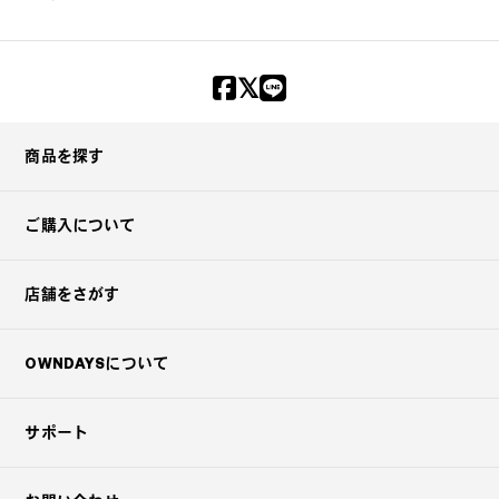
?
+¥0
お手持ちのメガネとお買い上げ明細
書・保証書を封入する。
商品を探す
ご購入について
メガネと明細書・保証書を封入した
ら、③のツメを折って差し込む。
店舗をさがす
OWNDAYSについて
宛名シールを貼り付けて郵便ポストへ
投函してください。
サポート