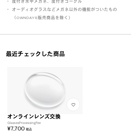
度付き水中メガネ、度付きゴーグル
オーディオグラスなどメガネ以外の機能がついたもの
（OWNDAYS販売商品を除く）
最近チェックした商品
緩衝材
宛名シール
梱包用ボックスの組み立て方
①を内側へ折り込む。
オンラインレンズ交換
GlassesProcessingFee
②を内側へ折込み、両端のツメを折っ
¥7,700
て差し込む。
税込