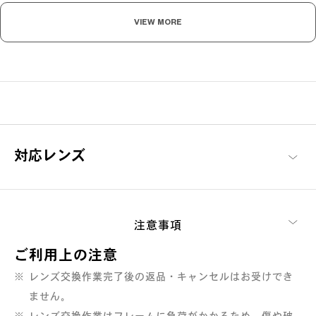
2,000
OFF
円
VIEW MORE
¥13,400
¥15,400
税込
税込
1本あたりの価格 : ¥6,700
税込
3
本まとめて交換
3,000
OFF
円
対応レンズ
¥20,100
¥23,100
税込
税込
1本あたりの価格 : ¥6,700
税込
レンズ交換ではまとめてご依頼いただく本数×1,000円（税込）
注意事項
を総額から割引いたします。
こちらはオンラインストアでレンズ交換をお求めいただいた際
ご利用上の注意
のサービスです。
レンズ交換作業完了後の返品・キャンセルはお受けでき
ません。