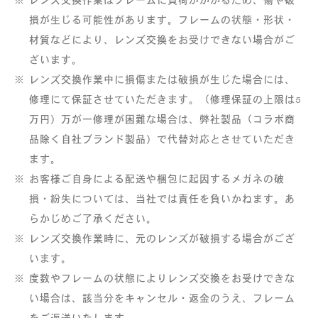
レンズ交換作業はフレームに負荷がかかるため、傷や破
ご注文の流れ
損が生じる可能性があります。フレームの状態・形状・
材質などにより、レンズ交換をお受けできない場合がご
ざいます。
レンズ交換作業中に損傷または破損が生じた場合には、
修理にて保証させていただきます。（修理保証の上限は5
万円）万が一修理が困難な場合は、弊社製品（コラボ商
品除く自社ブランド製品）で代替対応とさせていただき
ます。
お客様ご自身による配送や梱包に起因するメガネの破
レンズを選択し
送付用キットが
カートに入れて注文
ご自宅に到着
損・紛失については、当社では責任を負いかねます。あ
らかじめご了承ください。
レンズ交換作業時に、元のレンズが破損する場合がござ
います。
度数やフレームの状態によりレンズ交換をお受けできな
い場合は、該当分をキャンセル・返金のうえ、フレーム