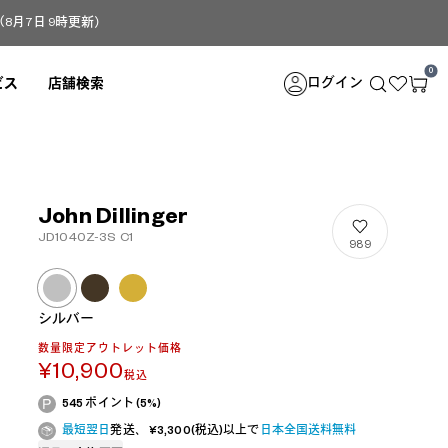
月7日 9時更新）
0
ログイン
ビス
店舗検索
John Dillinger
JD1040Z-3S C1
989
シルバー
数量限定アウトレット価格
¥10,900
税込
545 ポイント (5%)
最短翌日
発送、 ¥3,300(税込)以上で
日本全国送料無料