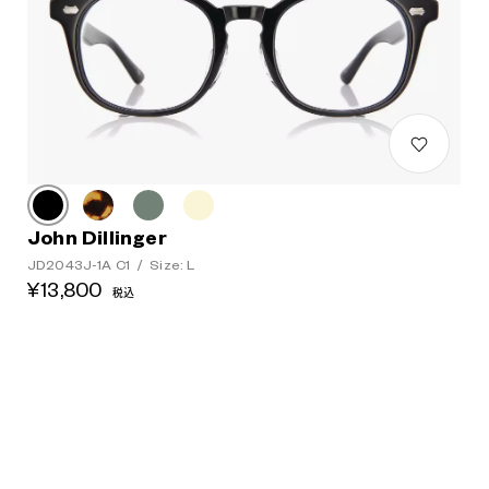
John Dillinger
JD2043J-1A C1
/
Size: L
¥13,800
税込