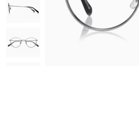
AR
3D