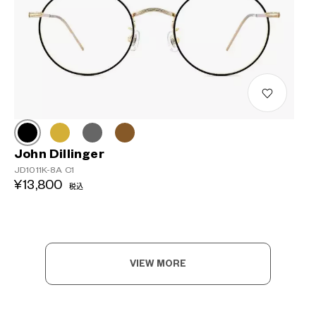
John Dillinger
JD1011K-8A C1
¥13,800
税込
VIEW MORE