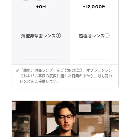
12,000
0
+
+
円
円
超極薄レンズ
薄型非球面レンズ
※
「薄型非球面レンズ」をご選択の場合、オプションレン
ズおよびお客様の度数に適した範囲の中から、最も薄い
レンズをご提供します。