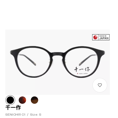
千一作
SENICHI11 C1
/
Size: S