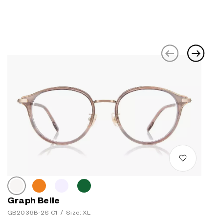
Graph Belle
GB2036B-2S C1
/
Size: XL