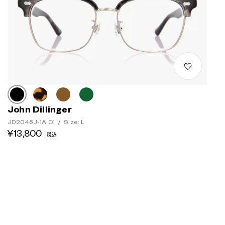
John Dillinger
JD2045J-1A C1
/
Size: L
¥13,800
税込