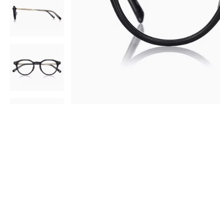
AR
3D