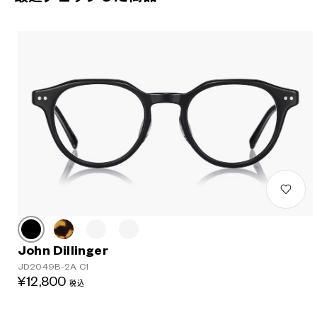
John Dillinger
JD2049B-2A C1
¥12,800
税込