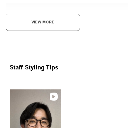
VIEW MORE
ク
クラ
Joh
Staff Styling Tips