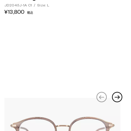
JD2045J-1A C1
/
Size: L
¥13,800
税込