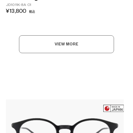
JD1011K-8A C1
¥13,800
税込
VIEW MORE