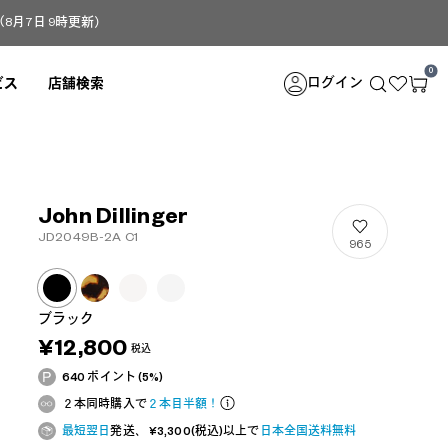
月7日 9時更新）
0
ログイン
ビス
店舗検索
John Dillinger
JD2049B-2A C1
965
ブラック
¥12,800
税込
640 ポイント (5%)
２本同時購入で
２本目半額！
最短翌日
発送、 ¥3,300(税込)以上で
日本全国送料無料