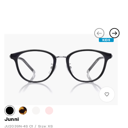
KIDS
Junni
JU2039N-4S C1
/
Size: XS