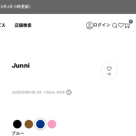
4日 15時更新）
0
ログイン
ビス
店舗検索
Junni
16
JU2033N-1S C3
/
Size: XXS
ブルー