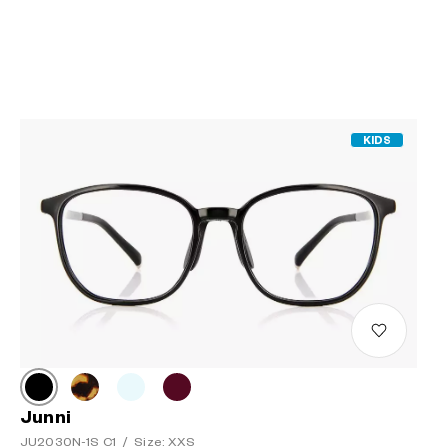
KIDS
Junni
JU2030N-1S C1
/
Size: XXS