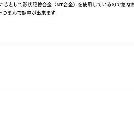
に芯として形状記憶合金（NT合金）を使用しているので急な
上つまんで調整が出来ます。
さとタフさと 可愛らしさと。
しゃれアイテムは大人の為だけじゃない」をコンセプトに展開するキ
ット感を追求し顔馴染みのよいデザインを提案。
nni 商品一覧へ