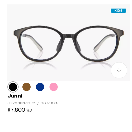
KIDS
Junni
JU2033N-1S C1
/
Size: XXS
¥7,800
税込