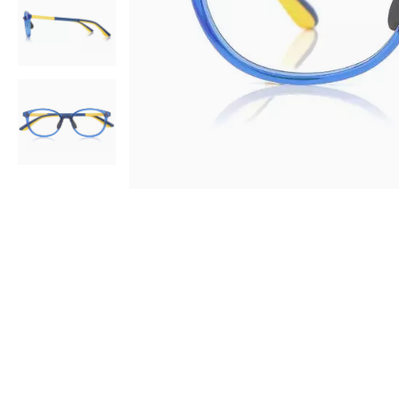
AR
3D