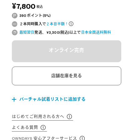
¥7,800
税込
390 ポイント (5%)
２本同時購入で
２本目半額！
最短翌日
発送、 ¥3,300(税込)以上で
日本全国送料無料
オンライン完売
店舗在庫を見る
バーチャル試着リストに追加する
はじめてご利用される方へ
よくある質問
OWNDAYS 安心アフターサービス