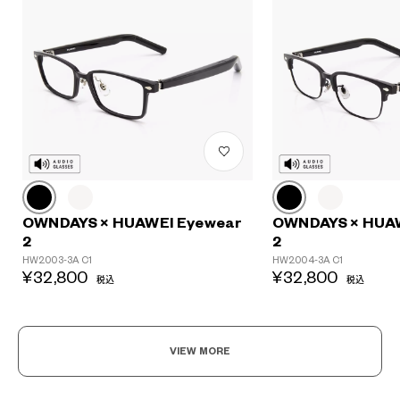
OWNDAYS × HUAWEI Eyewear
OWNDAYS × HUA
2
2
HW2003-3A C1
HW2004-3A C1
¥32,800
¥32,800
税込
税込
VIEW MORE