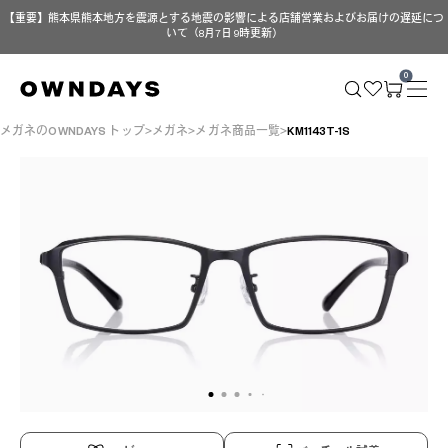
【重要】熊本県熊本地方を震源とする地震の影響による店舗営業およびお届けの遅延につ
いて（8月7日 9時更新）
0
メガネのOWNDAYS トップ
メガネ
メガネ商品一覧
KM1143T-1S