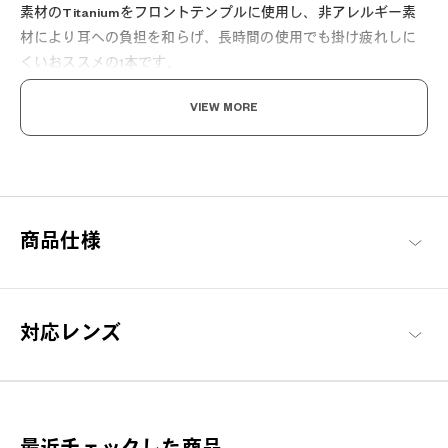
素材のTitaniumをフロントテンプルに使用し、非アレルギー素
材により耳への負担を和らげ、長時間の使用でも掛け疲れしに
くいおススメの1本です。
VIEW MORE
見られる人ほど、選んでいる。
商品仕様
かっちりとシャープな装いで、相手に信頼感を与えるスタイリッ
シュさが特徴的なメタルフレーム。動くたびにメタル特有の流れ
るような光の変化を楽しめるシックなテイストが魅力です。
対応レンズ
K.moriyama 商品一覧へ