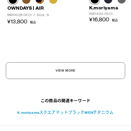
K.moriyama
OWNDAYS | AIR
KM1140G-0S C1
Size: S
MM1002B-0S C1
/
¥16,800
¥13,800
税込
税込
?
+¥0
VIEW MORE
この商品の関連キーワード
K.moriyama
スクエア
マットブラック
MEN
チタニウム