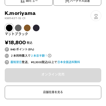
3Dビュー
バーチャル試着
K.moriyama
KM1143T-1S C1
203
マットブラック
¥18,800
税込
940 ポイント (5%)
２本同時購入で
２本目半額！
最短翌日
発送、 ¥3,300(税込)以上で
日本全国送料無料
オンライン完売
店舗在庫を見る