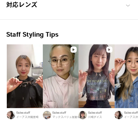
対応レンズ
Staff Styling Tips
Sales staff
Sales staff
Sales staff
Sales staff
イーアス沖縄豊崎
マックスバリュ屋慶名
川崎ダイス
イーアス沖