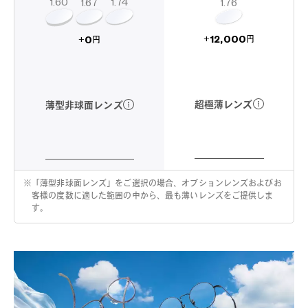
1.60
1.74
1.67
1.76
12,000
0
+
+
円
円
超極薄レンズ
薄型非球面レンズ
※
「薄型非球面レンズ」をご選択の場合、オプションレンズおよびお
客様の度数に適した範囲の中から、最も薄いレンズをご提供しま
す。