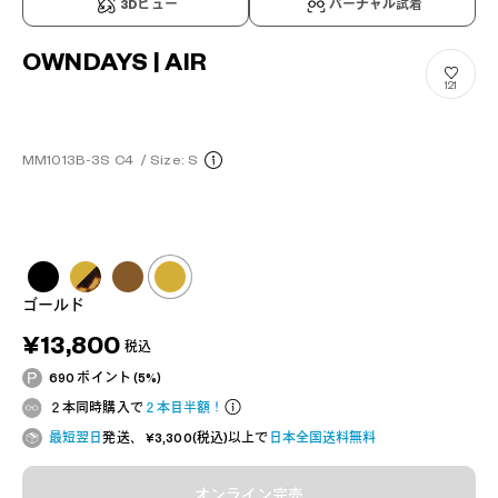
3Dビュー
バーチャル試着
OWNDAYS | AIR
121
MM1013B-3S C4
/
Size: S
ゴールド
¥13,800
税込
690 ポイント (5%)
２本同時購入で
２本目半額！
最短翌日
発送、 ¥3,300(税込)以上で
日本全国送料無料
オンライン完売