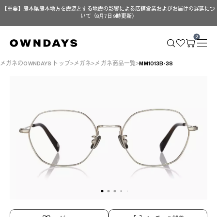
【重要】熊本県熊本地方を震源とする地震の影響による店舗営業およびお届けの遅延につ
いて（8月7日 9時更新）
0
メガネのOWNDAYS トップ
メガネ
メガネ商品一覧
MM1013B-3S