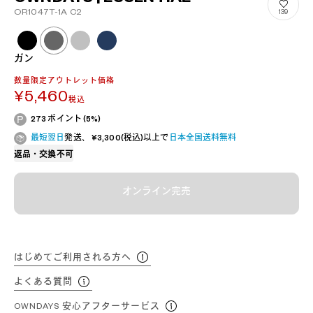
OR1047T-1A C2
139
ガン
数量限定アウトレット価格
¥5,460
税込
273 ポイント (5%)
最短翌日
発送、 ¥3,300(税込)以上で
日本全国送料無料
返品・交換不可
オンライン完売
はじめてご利用される方へ
よくある質問
OWNDAYS 安心アフターサービス