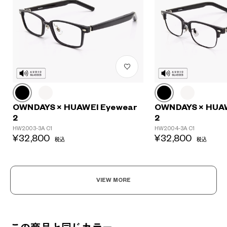
OWNDAYS × HUAWEI Eyewear
OWNDAYS × HUA
2
2
HW2003-3A C1
HW2004-3A C1
¥32,800
¥32,800
税込
税込
VIEW MORE