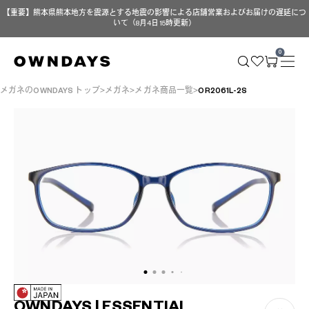
【重要】熊本県熊本地方を震源とする地震の影響による店舗営業およびお届けの遅延につ
いて（8月4日 15時更新）
0
メガネのOWNDAYS トップ
メガネ
メガネ商品一覧
OR2061L-2S
OWNDAYS | ESSENTIAL