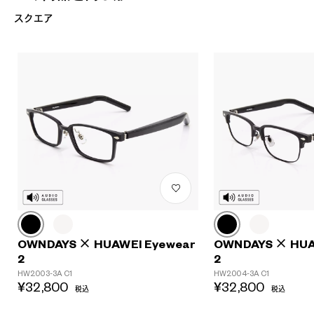
スクエア
OWNDAYS × HUAWEI Eyewear
OWNDAYS × HUA
2
2
HW2003-3A C1
HW2004-3A C1
¥32,800
¥32,800
税込
税込