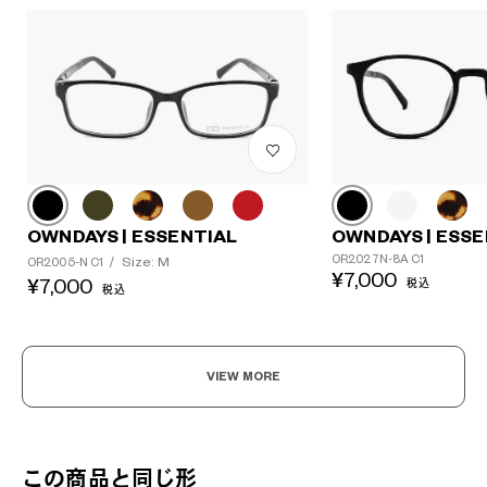
OWNDAYS | ESSENTIAL
OWNDAYS | ESSE
OR2027N-8A C1
Size: M
OR2005-N C1
/
¥7,000
¥7,000
税込
税込
VIEW MORE
この商品と同じ形