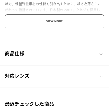
魅力。軽量弾性素材の性能を引き出すために、細さと薄さにこ
だわって設計されています。日本製の OSロックネジを採用し、
長期間ネジの緩みを防止します。角を削ったスクエアシェイプ
VIEW MORE
で、きつい表情にならず掛けるシチュエーションを選びませ
ん。
商品仕様
ここから始める 新しい日々。
対応レンズ
毎日の必需品としてのメガネを「誰もが楽しめる」をコンセプト
に、基本に忠実でありながらもかけやすさや素材にこだわった、
OWNDAYSを代表するシリーズ。
OWNDAYS | ESSENTIAL 商品一覧へ
最近チェックした商品