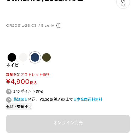
194
OR2061L-2S C3
/
Size: M
ネイビー
数量限定アウトレット価格
¥4,900
税込
245 ポイント (5%)
最短翌日
発送、 ¥3,300(税込)以上で
日本全国送料無料
返品・交換不可
オンライン完売