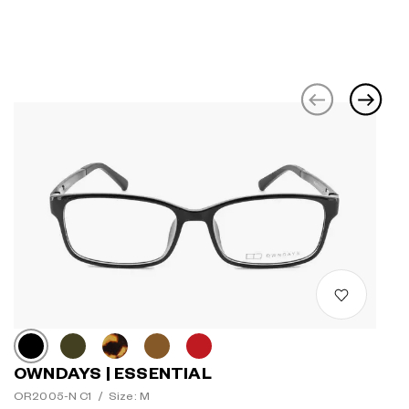
OWNDAYS | ESSENTIAL
OR2005-N C1
/
Size: M