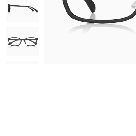
AR
3D