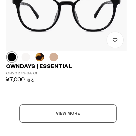
OWNDAYS | ESSENTIAL
OR2027N-8A C1
¥7,000
税込
VIEW MORE