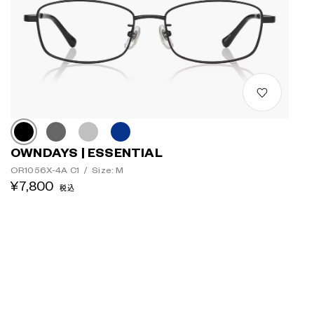
OWNDAYS | ESSENTIAL
OR1056X-4A C1
/
Size: M
¥7,800
税込