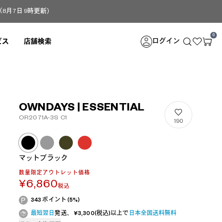
月7日 9時更新）
0
ログイン
ビス
店舗検索
OWNDAYS | ESSENTIAL
OR2071A-3S C1
190
マットブラック
数量限定アウトレット価格
¥6,860
税込
343 ポイント (5%)
最短翌日
発送、 ¥3,300(税込)以上で
日本全国送料無料