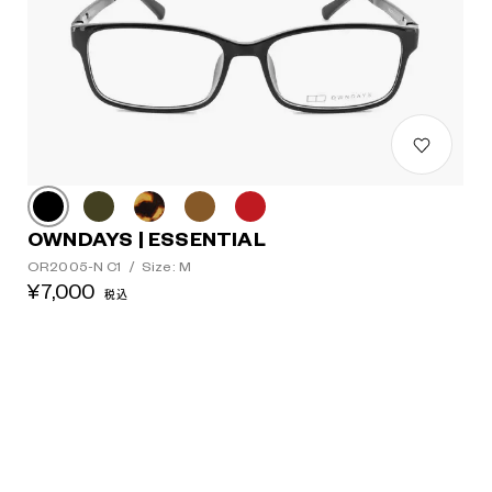
OWNDAYS | ESSENTIAL
OR2005-N C1
/
Size: M
¥7,000
税込