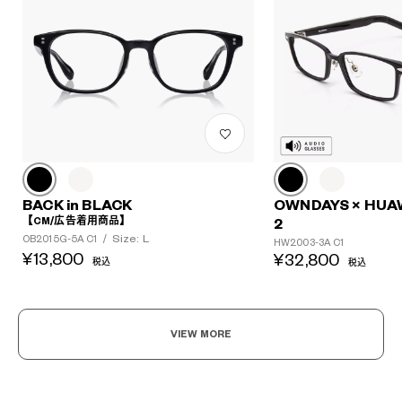
BACK in BLACK
OWNDAYS × HUA
【CM/広告着用商品】
2
Size: L
OB2015G-5A C1
/
HW2003-3A C1
¥13,800
¥32,800
税込
税込
VIEW MORE