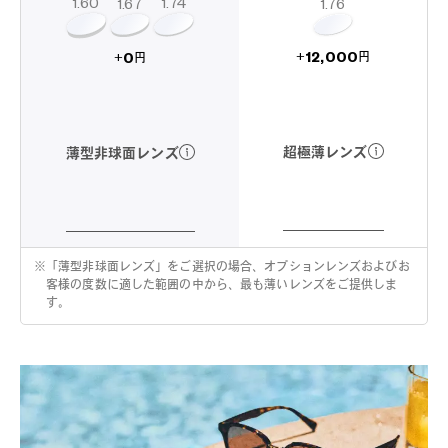
1.60
1.74
1.67
1.76
12,000
0
+
+
円
円
超極薄レンズ
薄型非球面レンズ
※
「薄型非球面レンズ」をご選択の場合、オプションレンズおよびお
客様の度数に適した範囲の中から、最も薄いレンズをご提供しま
す。