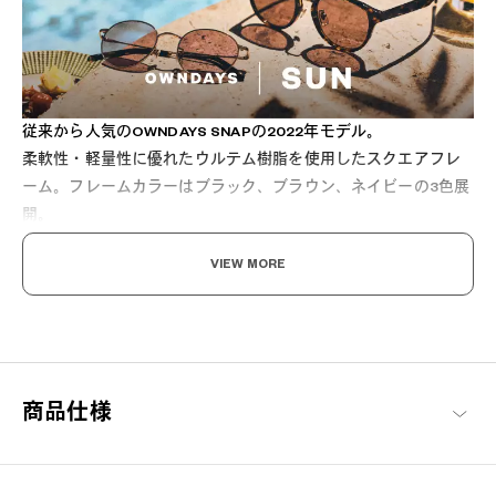
従来から人気のOWNDAYS SNAPの2022年モデル。
柔軟性・軽量性に優れたウルテム樹脂を使用したスクエアフレ
ーム。フレームカラーはブラック、ブラウン、ネイビーの3色展
開。
ビジネスシーンでも使いやすいスクエアフレームは、落ち着い
VIEW MORE
たカラーリングになっています。
マグネットで簡単1秒装着「OWNDAYS SNAP」
ワンタッチでメガネがサングラスにもなる便利な2WAYグラス。
ドライブやアウトドアシーンにも最適です。
路面や水面などのギラつきを抑える偏光機能を搭載したSNAP
商品仕様
LENSで眩しさを軽減し、よりクリアな視界を実現します。
[紫外線透過率]