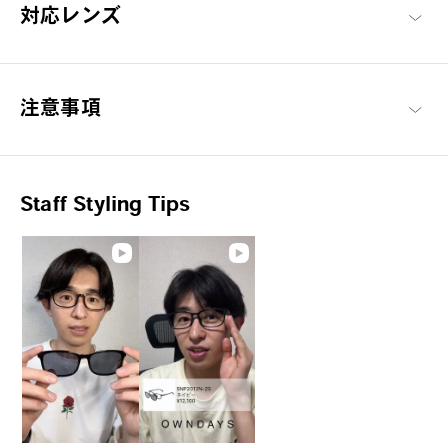
対応レンズ
1.0%以下
[可視光線透過率]
C1：16%
注意事項
C2：10%
C3：38%
Staff Styling Tips
太陽ごと、トリコにする。
ファッションアイテムとしてはもちろん、眩しさを和らげ、紫外
線から瞳を守ります。アウトドアや街中でもSUNがそばにいれ
ば、いつもよりちょっと特別。
OWNDAYS | SUN 商品一覧へ