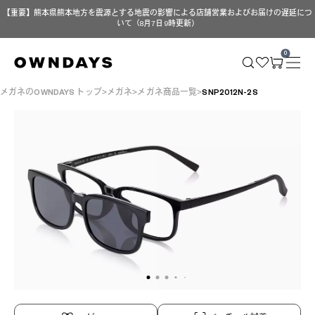
【重要】熊本県熊本地方を震源とする地震の影響による店舗営業およびお届けの遅延につ
いて（8月7日 9時更新）
0
メガネのOWNDAYS トップ
メガネ
メガネ商品一覧
SNP2012N-2S