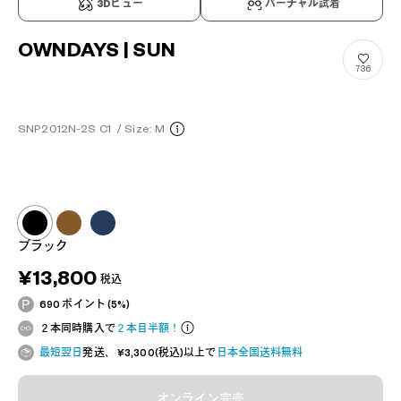
3Dビュー
バーチャル試着
OWNDAYS | SUN
736
SNP2012N-2S C1
/
Size: M
ブラック
¥13,800
税込
690 ポイント (5%)
２本同時購入で
２本目半額！
最短翌日
発送、 ¥3,300(税込)以上で
日本全国送料無料
オンライン完売