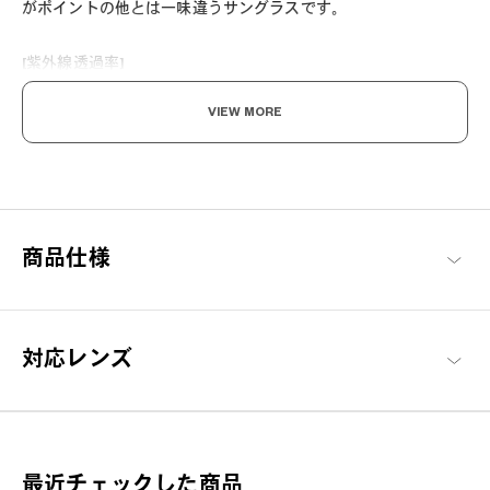
がポイントの他とは一味違うサングラスです。
[紫外線透過率]
1.0%以下
VIEW MORE
[可視光線透過率]
C1：53%
C2：14%
C3：63%
商品仕様
対応レンズ
太陽ごと、トリコにする。
ファッションアイテムとしてはもちろん、眩しさを和らげ、紫外
線から瞳を守ります。アウトドアや街中でもSUNがそばにいれ
最近チェックした商品