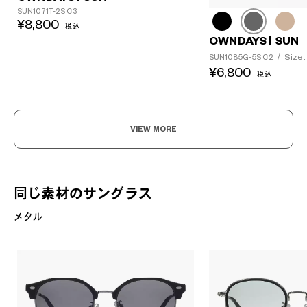
SUN1071T-2S C3
¥8,800
税込
OWNDAYS | SUN
Size:
SUN1085G-5S C2
/
¥6,800
税込
VIEW MORE
同じ素材のサングラス
メタル