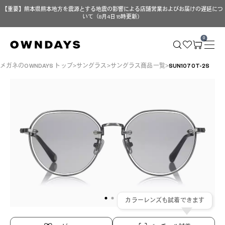
【重要】熊本県熊本地方を震源とする地震の影響による店舗営業およびお届けの遅延につ
いて（8月4日 15時更新）
0
メガネのOWNDAYS トップ
サングラス
サングラス商品一覧
SUN1070T-2S
カラーレンズも試着できます