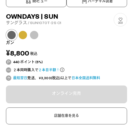
3Dビュー
バーチャル試着
OWNDAYS | SUN
サングラス / SUN1070T-2S C1
203
ガン
¥8,800
税込
440 ポイント (5%)
２本同時購入で
２本目半額！
最短翌日
発送、 ¥3,300(税込)以上で
日本全国送料無料
オンライン完売
店舗在庫を見る