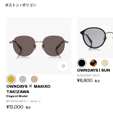
ボストン / ポリゴン
OWNDAYS | SUN
SUN2099T-2S C1
¥8,800
税込
OWNDAYS × MAKIKO
TAKIZAWA
Elegant Model
Size: L
MT1001Q-6S C1
/
¥12,000
税込