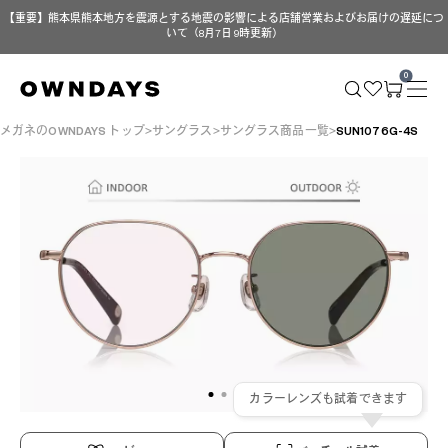
【重要】熊本県熊本地方を震源とする地震の影響による店舗営業およびお届けの遅延につ
いて（8月7日 9時更新）
0
メガネのOWNDAYS トップ
サングラス
サングラス商品一覧
SUN1076G-4S
カラーレンズも試着できます