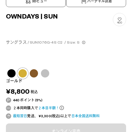
3Dビュー
バーチャル試着
OWNDAYS | SUN
400
サングラス / SUN1076G-4S C2
/
Size: S
ゴールド
¥8,800
税込
440 ポイント (5%)
２本同時購入で
２本目半額！
最短翌日
発送、 ¥3,300(税込)以上で
日本全国送料無料
オンライン完売