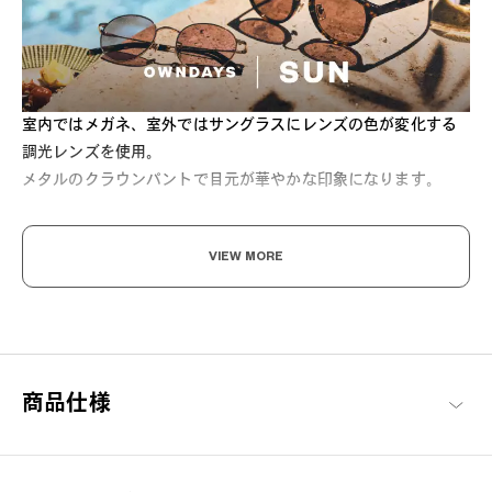
室内ではメガネ、室外ではサングラスにレンズの色が変化する
調光レンズを使用。
メタルのクラウンパントで目元が華やかな印象になります。
[紫外線透過率]
VIEW MORE
1.0%以下
[可視光線透過率]
C1：89.51~26.83%
C2：90.63~28.8%
C3：92.02~31.53%
商品仕様
C4：90.34~13.19%