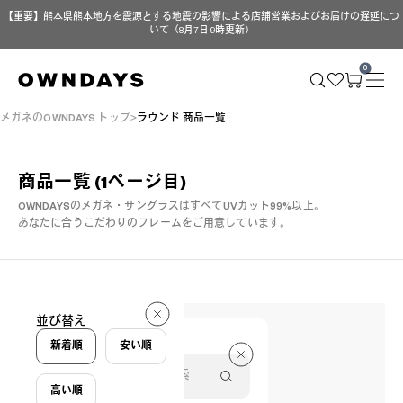
【重要】熊本県熊本地方を震源とする地震の影響による店舗営業およびお届けの遅延につ
いて（8月7日 9時更新）
0
メガネのOWNDAYS トップ
ラウンド 商品一覧
商品一覧
(1ページ目)
OWNDAYSのメガネ・サングラスはすべてUVカット99%以上。
あなたに合うこだわりのフレームをご用意しています。
10 件
並び替え
10 件
新着順
安い順
高い順