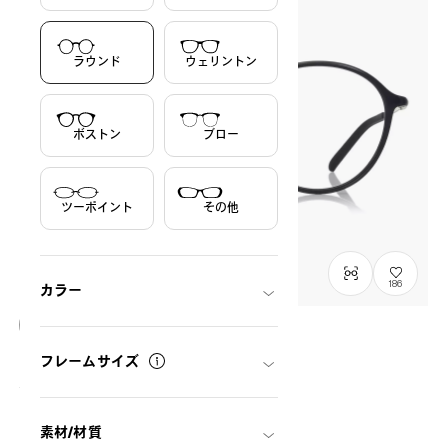
ラウンド
ウェリントン
ボストン
ブロー
ツーポイント
その他
186
カラー
OWNDAYS | AIR
フレームサイズ
AU2149N-5A
C1
/
Size: L
¥13,800
税込
素材/材質