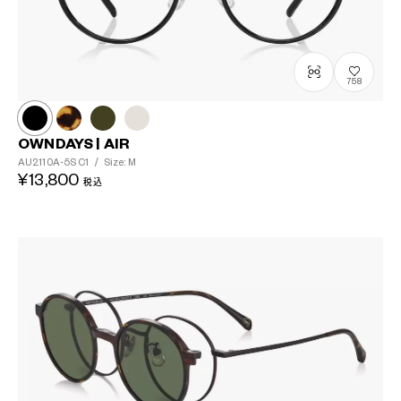
758
OWNDAYS | AIR
AU2110A-5S
C1
/
Size: M
¥13,800
税込