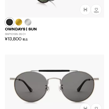
1324
OWNDAYS | SUN
SNP1019N-3S
C1
¥13,800
税込