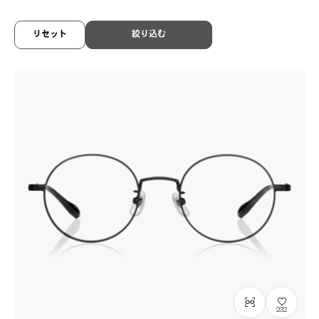
SRK1005G-5A
C3
/
Size: XXS
¥10,000
税込
リセット
絞り込む
232