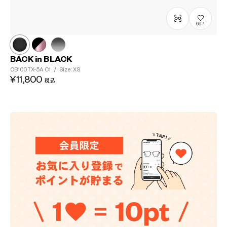
667
BACK in BLACK
OB1007X-5A
C1
/
Size: XS
¥11,800
税込