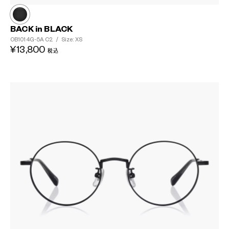
BACK in BLACK
OB1014G-5A
C2
/
Size: XS
¥13,800
税込