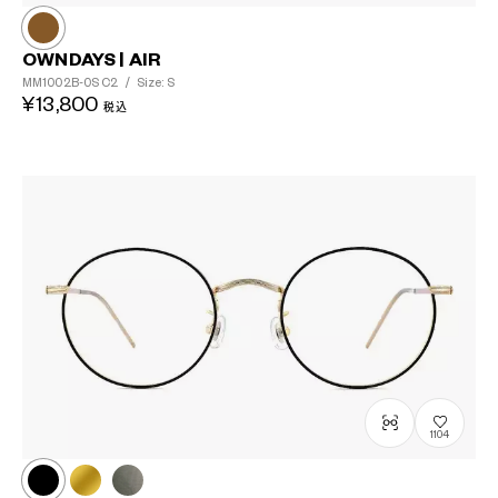
OWNDAYS | AIR
MM1002B-0S
C2
/
Size: S
?
¥13,800
税込
+¥0
1104