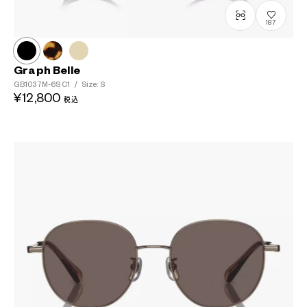
187
Graph Belle
GB1037M-6S
C1
/
Size: S
¥12,800
税込