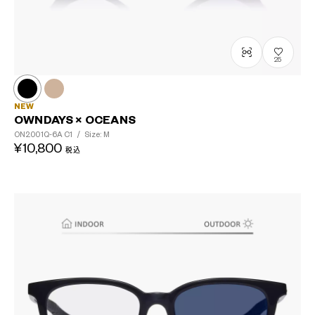
25
NEW
OWNDAYS × OCEANS
ON2001Q-6A
C1
/
Size: M
¥10,800
税込