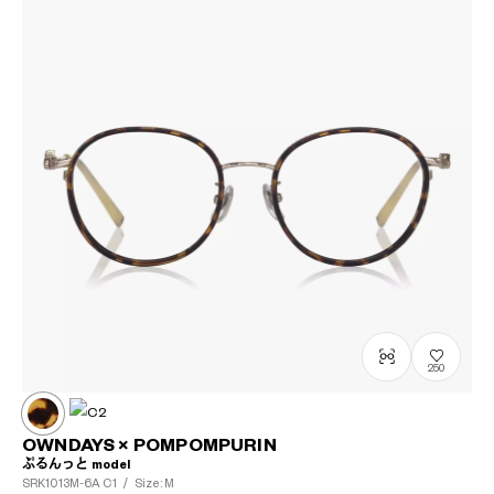
250
OWNDAYS × POMPOMPURIN
ぷるんっと model
SRK1013M-6A
C1
/
Size: M