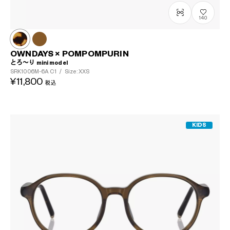
140
?
+¥0
OWNDAYS × POMPOMPURIN
とろ～り mini model
SRK1006M-6A
C1
/
Size: XXS
¥11,800
税込
KIDS