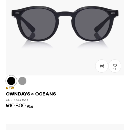
14
NEW
OWNDAYS × OCEANS
ON2003Q-6A
C1
¥10,800
税込