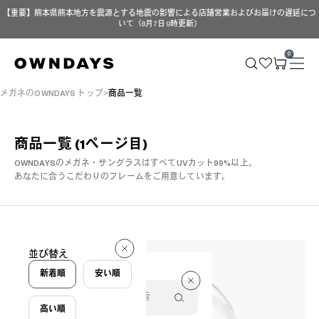
【重要】熊本県熊本地方を震源とする地震の影響による店舗営業およびお届けの遅延につ
いて（8月7日 9時更新）
0
メガネのOWNDAYS トップ
商品一覧
商品一覧
(1ページ目)
OWNDAYSのメガネ・サングラスはすべてUVカット99%以上。
あなたに合うこだわりのフレームをご用意しています。
293 件
並び替え
293 件
新着順
安い順
高い順