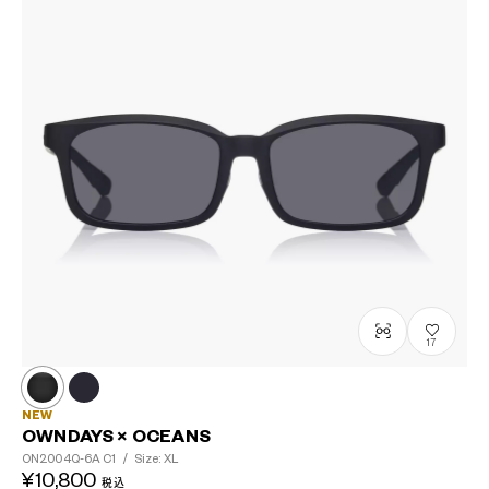
17
NEW
OWNDAYS × OCEANS
ON2004Q-6A
C1
/
Size: XL
¥10,800
税込