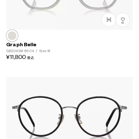
15
Graph Belle
GB2042M-6S
C4
/
Size: M
¥11,800
税込