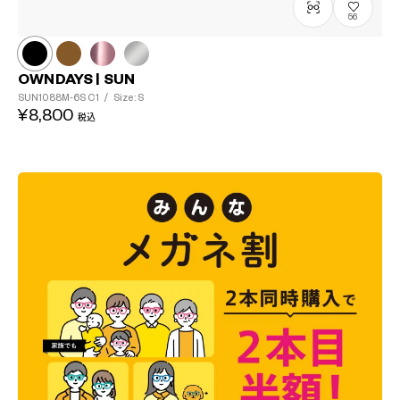
56
OWNDAYS | SUN
SUN1088M-6S
C1
/
Size: S
¥8,800
税込