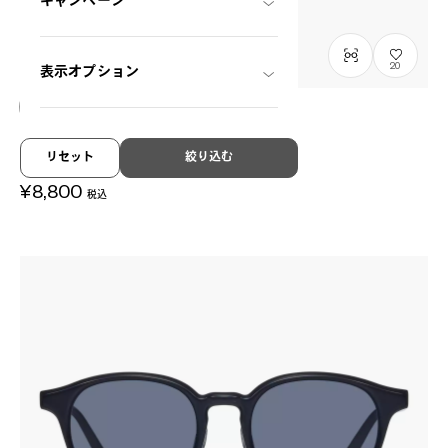
キャンペーン
20
表示オプション
NEW
OWNDAYS | SUN
リセット
絞り込む
SUN2128M-6S
C1
/
Size: XL
¥8,800
税込