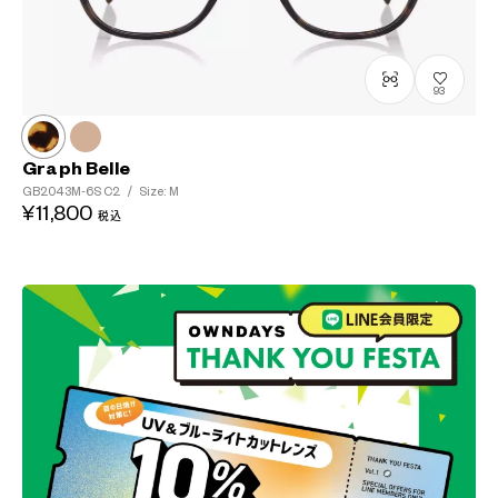
93
Graph Belle
GB2043M-6S
C2
/
Size: M
¥11,800
税込