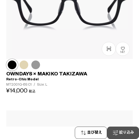
147
OWNDAYS × MAKIKO TAKIZAWA
Retro-Chic Model
MT2001Q-6S
C1
/
Size: L
¥14,000
税込
並び替え
絞り込み