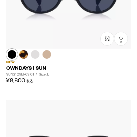
9
NEW
OWNDAYS | SUN
SUN2129M-6S
C1
/
Size: L
¥8,800
税込