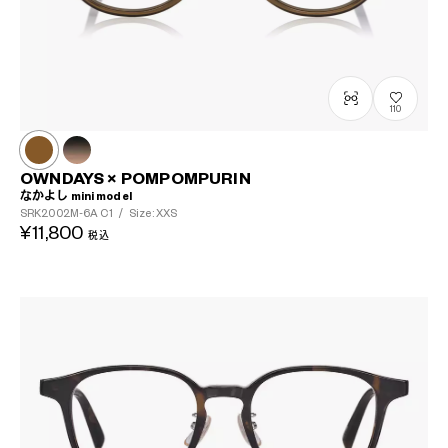
110
OWNDAYS × POMPOMPURIN
なかよし mini model
SRK2002M-6A
C1
/
Size: XXS
¥11,800
税込