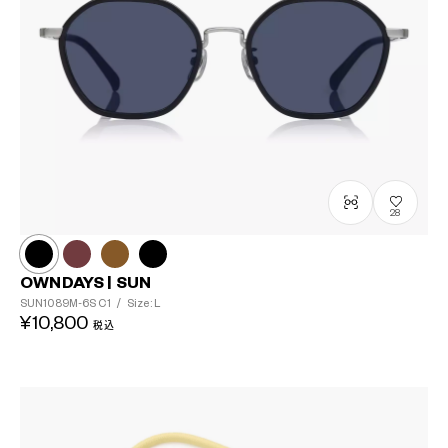
28
OWNDAYS | SUN
SUN1089M-6S
C1
/
Size: L
¥10,800
税込