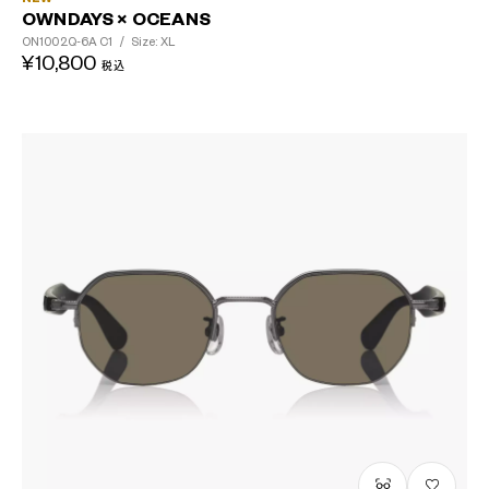
OWNDAYS × OCEANS
ON1002Q-6A
C1
/
Size: XL
¥10,800
税込