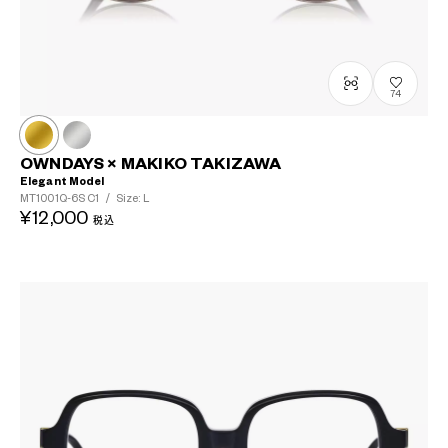
74
OWNDAYS × MAKIKO TAKIZAWA
Elegant Model
MT1001Q-6S
C1
/
Size: L
¥12,000
税込