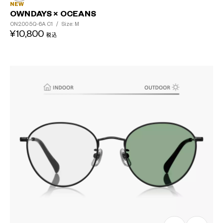
NEW
OWNDAYS × OCEANS
ON2005Q-6A
C1
/
Size: M
¥10,800
税込