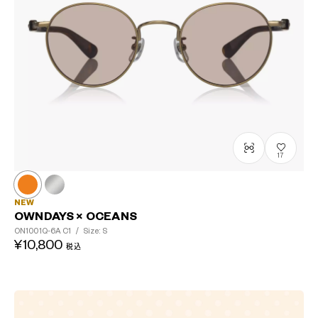
17
NEW
OWNDAYS × OCEANS
ON1001Q-6A
C1
/
Size: S
¥10,800
税込