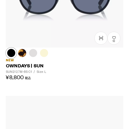
18
NEW
OWNDAYS | SUN
SUN2127M-6S
C1
/
Size: L
¥8,800
税込