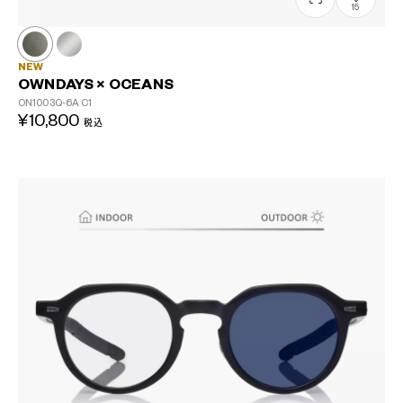
15
NEW
OWNDAYS × OCEANS
ON1003Q-6A
C1
¥10,800
税込