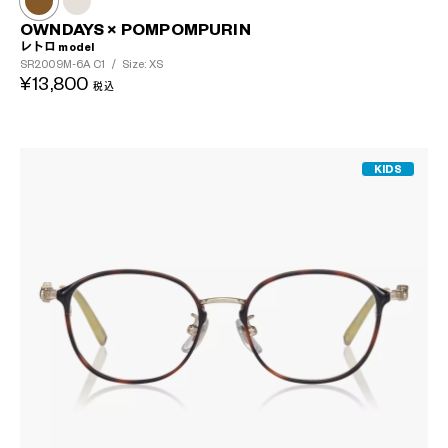
OWNDAYS × POMPOMPURIN
レトロ model
SR2009M-6A
C1
/
Size: XS
¥13,800
税込
KIDS