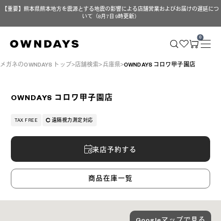
【重要】熊本県熊本地方を震源とする地震の影響による店舗営業およびお届けの遅延につ
いて（8月7日 9時更新）
0
メガネのOWNDAYS トップ
店舗検索
兵庫県
OWNDAYS コロワ甲子園店
OWNDAYS コロワ甲子園店
TAX FREE
遠隔視力測定対応
来店予約する
商品在庫一覧
Googleマップで見る