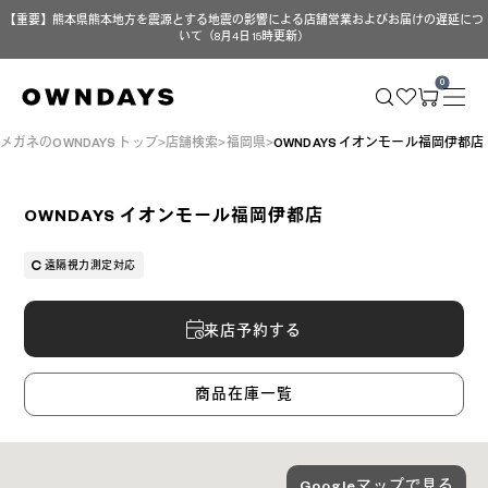
【重要】熊本県熊本地方を震源とする地震の影響による店舗営業およびお届けの遅延につ
いて（8月4日 15時更新）
0
メガネのOWNDAYS トップ
店舗検索
福岡県
OWNDAYS イオンモール福岡伊都店
OWNDAYS イオンモール福岡伊都店
遠隔視力測定対応
来店予約する
商品在庫一覧
Googleマップで見る