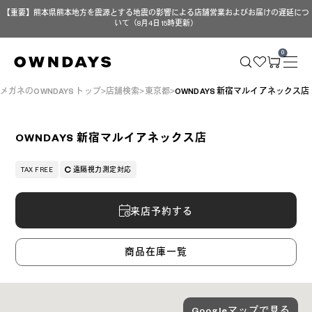
【重要】熊本県熊本地方を震源とする地震の影響による店舗営業およびお届けの遅延につ
いて（8月4日 15時更新）
0
メガネのOWNDAYS トップ
店舗検索
東京都
OWNDAYS 新宿マルイアネックス店
OWNDAYS 新宿マルイアネックス店
TAX FREE
遠隔視力測定対応
来店予約する
商品在庫一覧
Googleマップで見る