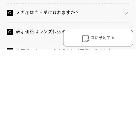
メガネは当日受け取れますか？
表示価格はレンズ代込みですか？
来店予約する
他店で購入したメガネのレンズ交換はできます
か？
鼻パッドは交換できますか？
メガネの調整や洗浄は無料ですか？
OWNDAYS 新宿マルイアネックス店の詳細情報